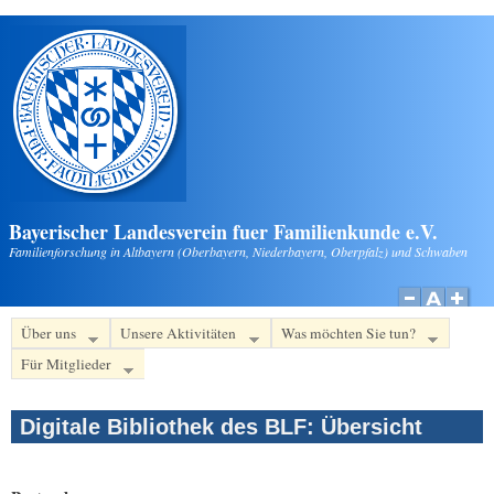
Direkt zum Inhalt
Bayerischer Landesverein fuer Familienkunde e.V.
Familienforschung in Altbayern (Oberbayern, Niederbayern, Oberpfalz) und Schwaben
Über uns
Unsere Aktivitäten
Was möchten Sie tun?
Für Mitglieder
Digitale Bibliothek des BLF: Übersicht