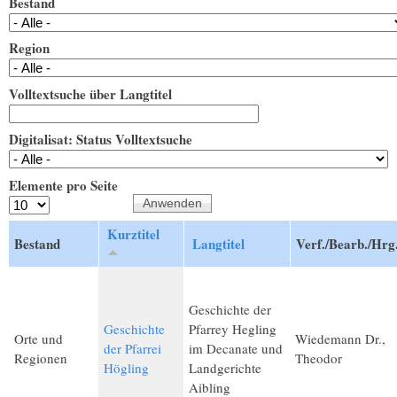
Bestand
Region
Volltextsuche über Langtitel
Digitalisat: Status Volltextsuche
Elemente pro Seite
Kurztitel
Bestand
Langtitel
Verf./Bearb./Hrg
Geschichte der
Geschichte
Pfarrey Hegling
Orte und
Wiedemann Dr.,
der Pfarrei
im Decanate und
Regionen
Theodor
Högling
Landgerichte
Aibling