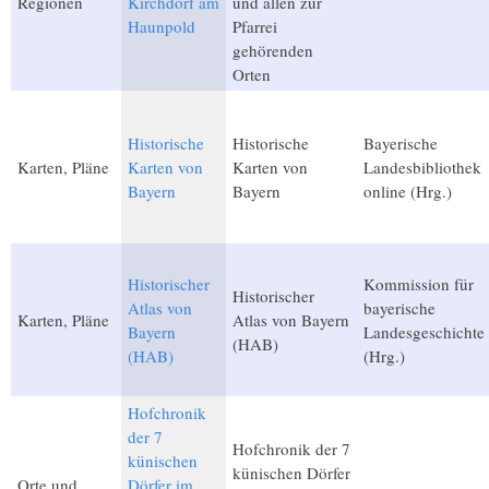
Regionen
Kirchdorf am
und allen zur
Haunpold
Pfarrei
gehörenden
Orten
Historische
Historische
Bayerische
Karten, Pläne
Karten von
Karten von
Landesbibliothek
Bayern
Bayern
online (Hrg.)
Historischer
Kommission für
Historischer
Atlas von
bayerische
Karten, Pläne
Atlas von Bayern
Bayern
Landesgeschichte
(HAB)
(HAB)
(Hrg.)
Hofchronik
der 7
Hofchronik der 7
künischen
künischen Dörfer
Orte und
Dörfer im