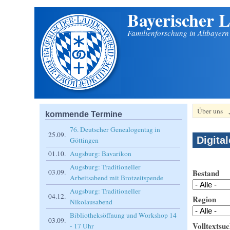
Bayerischer L
Direkt zum Inhalt
Familienforschung in Altbayer
Über uns
kommende Termine
76. Deutscher Genealogentag in
25.09.
Digita
Göttingen
01.10.
Augsburg: Bavarikon
Augsburg: Traditioneller
Bestand
03.09.
Arbeitsabend mit Brotzeitspende
Augsburg: Traditioneller
04.12.
Region
Nikolausabend
Bibliotheksöffnung und Workshop 14
03.09.
Volltextsuc
- 17 Uhr