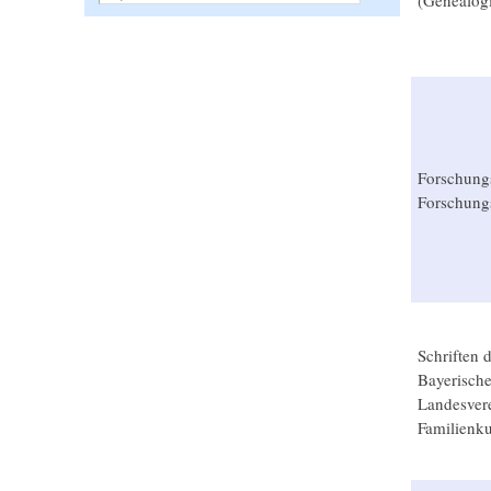
(Genealog
Forschungs
Forschung
Schriften 
Bayerisch
Landesvere
Familienk