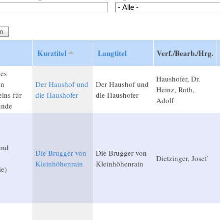
Kurztitel
Langtitel
Verf./Bearb./Hrg.
des
Haushofer, Dr.
en
Der Haushof und
Der Haushof und
Heinz, Roth,
ins für
die Haushofer
die Haushofer
Adolf
unde
und
Die Brugger von
Die Brugger von
Dietzinger, Josef
Kleinhöhenrain
Kleinhöhenrain
ie)