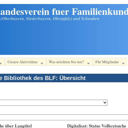
andesverein fuer Familienkund
n (Oberbayern, Niederbayern, Oberpfalz) und Schwaben
Unsere Aktivitäten
Was möchten Sie tun?
Für Mitglieder
le Bibliothek des BLF: Übersicht
he über Langtitel
Digitalisat: Status Volltextsuche