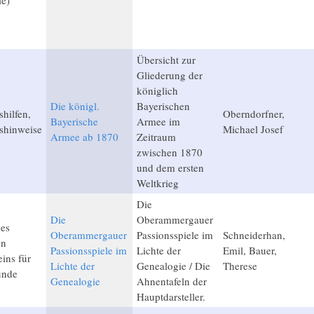
ie)
Übersicht zur
Gliederung der
königlich
Die königl.
Bayerischen
hilfen,
Oberndorfner,
Bayerische
Armee im
shinweise
Michael Josef
Armee ab 1870
Zeitraum
zwischen 1870
und dem ersten
Weltkrieg
Die
Die
Oberammergauer
des
Oberammergauer
Passionsspiele im
Schneiderhan,
en
Passionsspiele im
Lichte der
Emil, Bauer,
ins für
Lichte der
Genealogie / Die
Therese
unde
Genealogie
Ahnentafeln der
Hauptdarsteller.