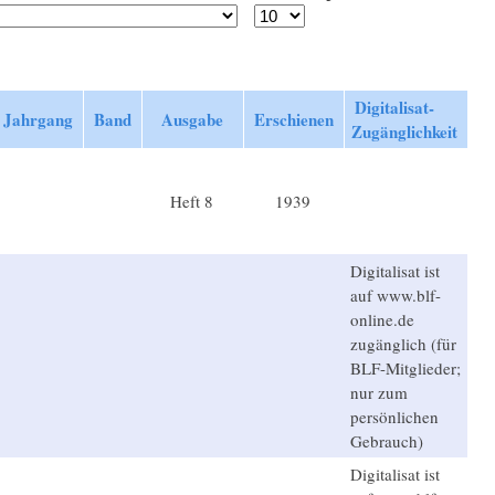
Digitalisat-
Jahrgang
Band
Ausgabe
Erschienen
Zugänglichkeit
Heft 8
1939
Digitalisat ist
auf www.blf-
online.de
zugänglich (für
BLF-Mitglieder;
nur zum
persönlichen
Gebrauch)
Digitalisat ist