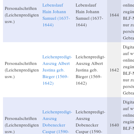
Lebenslauf
Lebenslauf
onlin
Personalschriften
Hain Johann
Hain Johann
zugän
(Leichenpredigten
1644
Samuel (1637-
Samuel (1637-
BLF-M
usw.)
1644)
1644)
nur 
persö
Gebra
Digita
auf w
Leichenpredigt-
Leichenpredigt-
onlin
Personalschriften
Auszug Albert
Auszug Albert
zugän
(Leichenpredigten
Justina geb.
Justina geb.
1642
BLF-M
usw.)
Bieger (1569-
Bieger (1569-
nur 
1642)
1642)
persö
Gebra
Digita
auf w
Leichenpredigt-
Leichenpredigt-
onlin
Personalschriften
Auszug
Auszug
zugän
(Leichenpredigten
Dobenecker
Dobenecker
1640
BLF-M
usw.)
Caspar (1590-
Caspar (1590-