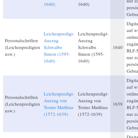
nur 
1640)
1640)
persö
Gebra
Digita
auf w
Leichenpredigt-
Leichenpredigt-
onlin
Personalschriften
Auszug
Auszug
zugän
(Leichenpredigten
Schwalbe
Schwalbe
1640
BLF-M
usw.)
Simon (1595-
Simon (1595-
nur 
1640)
1640)
persö
Gebra
Digita
auf w
Leichenpredigt-
Leichenpredigt-
onlin
Personalschriften
Auszug von
Auszug von
zugän
(Leichenpredigten
1639
Termo Matthias
Termo Matthias
BLF-M
usw.)
(1572-1639)
(1572-1639)
nur 
persö
Gebra
Digita