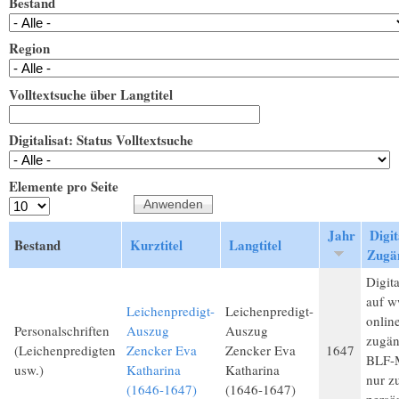
Bestand
Region
Volltextsuche über Langtitel
Digitalisat: Status Volltextsuche
Elemente pro Seite
Jahr
Digit
Bestand
Kurztitel
Langtitel
Zugän
Digita
auf w
Leichenpredigt-
Leichenpredigt-
onlin
Personalschriften
Auszug
Auszug
zugän
(Leichenpredigten
Zencker Eva
Zencker Eva
1647
BLF-M
usw.)
Katharina
Katharina
nur 
(1646-1647)
(1646-1647)