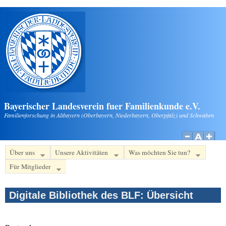
Direkt zum Inhalt
Bayerischer Landesverein fuer Familienkunde e.V.
Familienforschung in Altbayern (Oberbayern, Niederbayern, Oberpfalz) und Schwaben
Über uns
Unsere Aktivitäten
Was möchten Sie tun?
Für Mitglieder
Digitale Bibliothek des BLF: Übersicht