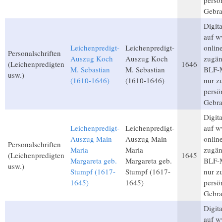
persö
Gebra
Digita
auf w
Leichenpredigt-
Leichenpredigt-
onlin
Personalschriften
Auszug Koch
Auszug Koch
zugän
(Leichenpredigten
1646
M. Sebastian
M. Sebastian
BLF-M
usw.)
(1610-1646)
(1610-1646)
nur 
persö
Gebra
Digita
Leichenpredigt-
Leichenpredigt-
auf w
Auszug Main
Auszug Main
onlin
Personalschriften
Maria
Maria
zugän
(Leichenpredigten
1645
Margareta geb.
Margareta geb.
BLF-M
usw.)
Stumpf (1617-
Stumpf (1617-
nur 
1645)
1645)
persö
Gebra
Digita
auf w