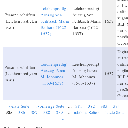
auf w
Leichenpredigt-
Leichenpredigt-
onlin
Personalschriften
Auszug von
Auszug von
zugän
(Leichenpredigten
Feilitzsch Maria
Feilitzsch Maria
1637
BLF-M
usw.)
Barbara (1622-
Barbara (1622-
nur 
1637)
1637)
persö
Gebra
Digita
auf w
Leichenpredigt-
Leichenpredigt-
onlin
Personalschriften
Auszug Perca
Auszug Perca
zugän
(Leichenpredigten
1637
M. Johannes
M. Johannes
BLF-M
usw.)
(1563-1637)
(1563-1637)
nur 
persö
Gebra
« erste Seite
‹ vorherige Seite
…
381
382
383
384
Seiten
385
386
387
388
389
…
nächste Seite ›
letzte Seite
»