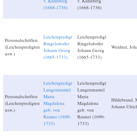
v. Künßberg
v. Künßberg
(1668-1736)
(1668-1736)
Leichenpredigt
Leichenpredigt
Personalschriften
Ringelsdorfer
Ringelsdorfer
(Leichenpredigten
Weidner, Joh
Johann Georg
Johann Georg
usw.)
(1665-1733)
(1665-1733)
Leichenpredigt
Leichenpredigt
Langenmantel
Langenmantel
Personalschriften
Maria
Maria
Hildebrand, 
(Leichenpredigten
Magdalena
Magdalena
Johann Ulric
usw.)
geb. von
geb. von
Rauner (1690-
Rauner (1690-
1733)
1733)