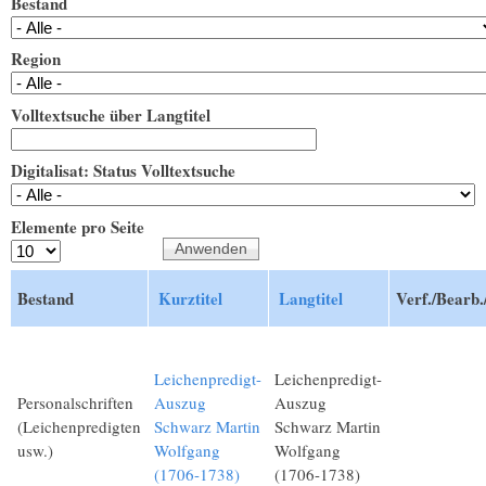
Bestand
Region
Volltextsuche über Langtitel
Digitalisat: Status Volltextsuche
Elemente pro Seite
Bestand
Kurztitel
Langtitel
Verf./Bearb.
Leichenpredigt-
Leichenpredigt-
Personalschriften
Auszug
Auszug
(Leichenpredigten
Schwarz Martin
Schwarz Martin
usw.)
Wolfgang
Wolfgang
(1706-1738)
(1706-1738)