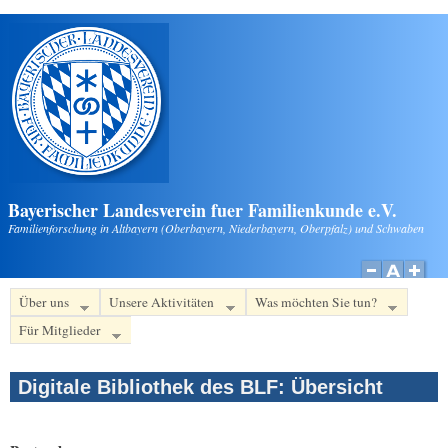
Direkt zum Inhalt
Bayerischer Landesverein fuer Familienkunde e.V.
Familienforschung in Altbayern (Oberbayern, Niederbayern, Oberpfalz) und Schwaben
Über uns
Unsere Aktivitäten
Was möchten Sie tun?
Für Mitglieder
Digitale Bibliothek des BLF: Übersicht