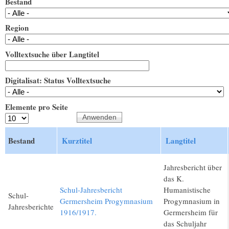
Bestand
Region
Volltextsuche über Langtitel
Digitalisat: Status Volltextsuche
Elemente pro Seite
Bestand
Kurztitel
Langtitel
Jahresbericht über
das K.
Schul-Jahresbericht
Humanistische
Schul-
Germersheim Progymnasium
Progymnasium in
Jahresberichte
1916/1917.
Germersheim für
das Schuljahr