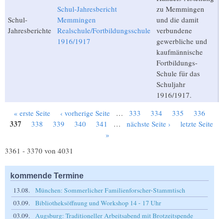
Schul-Jahresbericht
zu Memmingen
Schul-
Memmingen
und die damit
Jahresberichte
Realschule/Fortbildungsschule
verbundene
1916/1917
gewerbliche und
kaufmännische
Fortbildungs-
Schule für das
Schuljahr
1916/1917.
« erste Seite
‹ vorherige Seite
…
333
334
335
336
Seiten
337
338
339
340
341
…
nächste Seite ›
letzte Seite
»
3361 - 3370 von 4031
kommende Termine
13.08.
München: Sommerlicher Familienforscher-Stammtisch
03.09.
Bibliotheksöffnung und Workshop 14 - 17 Uhr
03.09.
Augsburg: Traditioneller Arbeitsabend mit Brotzeitspende