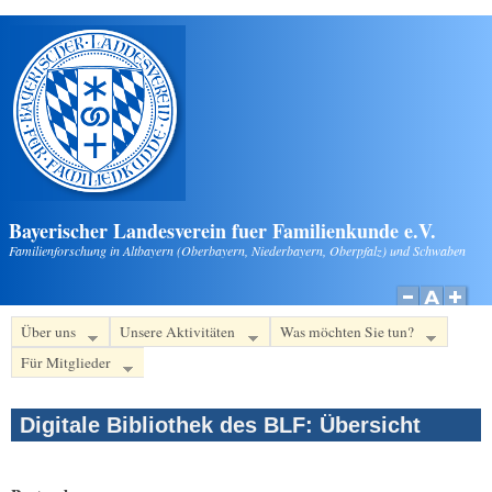
Direkt zum Inhalt
Bayerischer Landesverein fuer Familienkunde e.V.
Familienforschung in Altbayern (Oberbayern, Niederbayern, Oberpfalz) und Schwaben
Über uns
Unsere Aktivitäten
Was möchten Sie tun?
Für Mitglieder
Digitale Bibliothek des BLF: Übersicht