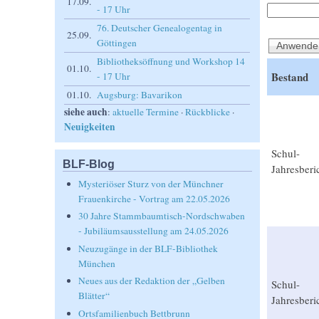
17.09.
- 17 Uhr
76. Deutscher Genealogentag in
25.09.
Göttingen
Bibliotheksöffnung und Workshop 14
01.10.
Bestand
- 17 Uhr
01.10.
Augsburg: Bavarikon
siehe auch
:
aktuelle Termine
·
Rückblicke
·
Neuigkeiten
Schul-
BLF-Blog
Jahresberi
Mysteriöser Sturz von der Münchner
Frauenkirche - Vortrag am 22.05.2026
30 Jahre Stammbaumtisch-Nordschwaben
- Jubiläumsausstellung am 24.05.2026
Neuzugänge in der BLF-Bibliothek
München
Neues aus der Redaktion der „Gelben
Schul-
Blätter“
Jahresberi
Ortsfamilienbuch Bettbrunn