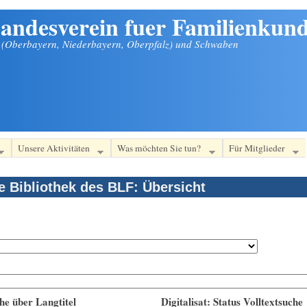
andesverein fuer Familienkund
n (Oberbayern, Niederbayern, Oberpfalz) und Schwaben
Unsere Aktivitäten
Was möchten Sie tun?
Für Mitglieder
le Bibliothek des BLF: Übersicht
he über Langtitel
Digitalisat: Status Volltextsuche