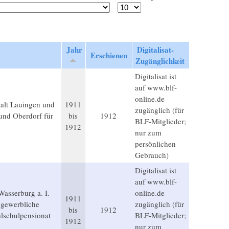
Jahr
Digitalisat-
Erschienen
Zugänglichkeit
Digitalisat ist
auf www.blf-
online.de
talt Lauingen und
1911
zugänglich (für
und Oberdorf für
bis
1912
BLF-Mitglieder;
1912
nur zum
persönlichen
Gebrauch)
Digitalisat ist
auf www.blf-
Wasserburg a. I.
online.de
1911
 gewerbliche
zugänglich (für
bis
1912
alschulpensionat
BLF-Mitglieder;
1912
nur zum