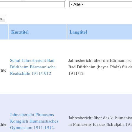
Kurztitel
Langtitel
Schul-Jahresbericht Bad
Jahresbericht über die Bärmann'sc
Dürkheim Bärmann'sche
Bad Dürkheim (bayer. Pfalz) für d
chte
Realschule 1911/1912
1911/12
Jahresbericht Pirmasens
Jahresbericht über das k. humani
Königlich Humanistisches
chte
in Pirmasens für das Schuljahr 19
Gymnasium 1911-1912.