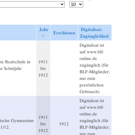
Jahr
Digitalisat-
Erschienen
Zugänglichkeit
Digitalisat ist
auf www.blf-
online.de
he Realschule in
1911
zugänglich (für
as Schuljahr
bis
BLF-Mitglieder;
1912
nur zum
persönlichen
Gebrauch)
Digitalisat ist
auf www.blf-
online.de
1911
stische Gymnasium
zugänglich (für
bis
1912
11/12.
BLF-Mitglieder;
1912
nur zum