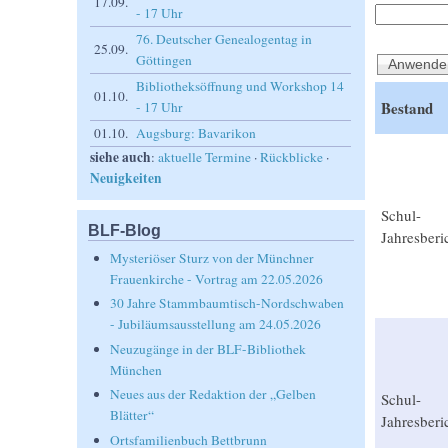
17.09.
- 17 Uhr
76. Deutscher Genealogentag in
25.09.
Göttingen
Bibliotheksöffnung und Workshop 14
01.10.
Bestand
- 17 Uhr
01.10.
Augsburg: Bavarikon
siehe auch
:
aktuelle Termine
·
Rückblicke
·
Neuigkeiten
Schul-
BLF-Blog
Jahresberi
Mysteriöser Sturz von der Münchner
Frauenkirche - Vortrag am 22.05.2026
30 Jahre Stammbaumtisch-Nordschwaben
- Jubiläumsausstellung am 24.05.2026
Neuzugänge in der BLF-Bibliothek
München
Neues aus der Redaktion der „Gelben
Schul-
Blätter“
Jahresberi
Ortsfamilienbuch Bettbrunn