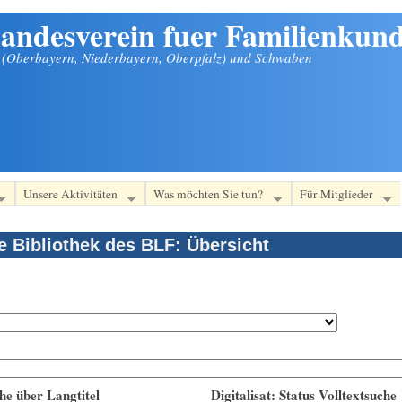
andesverein fuer Familienkund
n (Oberbayern, Niederbayern, Oberpfalz) und Schwaben
Unsere Aktivitäten
Was möchten Sie tun?
Für Mitglieder
le Bibliothek des BLF: Übersicht
he über Langtitel
Digitalisat: Status Volltextsuche