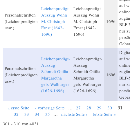
auf w
Leichenpredigt-
Leichenpredigt-
onlin
Personalschriften
Auszug Wohn
Auszug Wohn
zugän
(Leichenpredigten
M. Christoph
M. Christoph
1696
BLF-M
usw.)
Ernst (1642-
Ernst (1642-
nur 
1696)
1696)
persö
Gebra
Digita
Leichenpredigt-
Leichenpredigt-
auf w
Auszug
Auszug
onlin
Personalschriften
Schmidt Ottilia
Schmidt Ottilia
zugän
(Leichenpredigten
1696
Margaretha
Margaretha
BLF-M
usw.)
geb. Walburger
geb. Walburger
nur 
(1626-1696)
(1626-1696)
persö
Gebra
31
« erste Seite
‹ vorherige Seite
…
27
28
29
30
Seiten
32
33
34
35
…
nächste Seite ›
letzte Seite »
301 - 310 von 4031