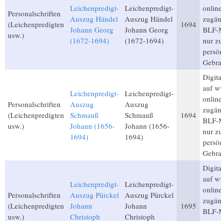
Leichenpredigt-
Leichenpredigt-
onlin
Personalschriften
Auszug Händel
Auszug Händel
zugän
(Leichenpredigten
1694
Johann Georg
Johann Georg
BLF-M
usw.)
(1672-1694)
(1672-1694)
nur 
persö
Gebra
Digita
auf w
Leichenpredigt-
Leichenpredigt-
onlin
Personalschriften
Auszug
Auszug
zugän
(Leichenpredigten
Schmauß
Schmauß
1694
BLF-M
usw.)
Johann (1656-
Johann (1656-
nur 
1694)
1694)
persö
Gebra
Digita
auf w
Leichenpredigt-
Leichenpredigt-
onlin
Personalschriften
Auszug Pürckel
Auszug Pürckel
zugän
(Leichenpredigten
Johann
Johann
1695
BLF-M
usw.)
Christoph
Christoph