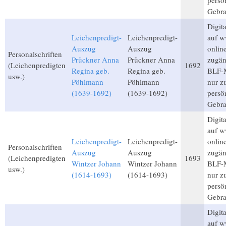
persö
Gebra
Digita
Leichenpredigt-
Leichenpredigt-
auf w
Auszug
Auszug
onlin
Personalschriften
Prückner Anna
Prückner Anna
zugän
(Leichenpredigten
1692
Regina geb.
Regina geb.
BLF-M
usw.)
Pöhlmann
Pöhlmann
nur 
(1639-1692)
(1639-1692)
persö
Gebra
Digita
auf w
Leichenpredigt-
Leichenpredigt-
onlin
Personalschriften
Auszug
Auszug
zugän
(Leichenpredigten
1693
Wintzer Johann
Wintzer Johann
BLF-M
usw.)
(1614-1693)
(1614-1693)
nur 
persö
Gebra
Digita
auf w