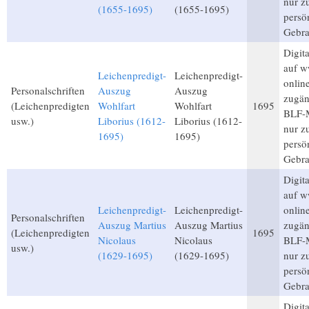
nur 
(1655-1695)
(1655-1695)
persö
Gebra
Digita
auf w
Leichenpredigt-
Leichenpredigt-
onlin
Personalschriften
Auszug
Auszug
zugän
(Leichenpredigten
Wohlfart
Wohlfart
1695
BLF-M
usw.)
Liborius (1612-
Liborius (1612-
nur 
1695)
1695)
persö
Gebra
Digita
auf w
Leichenpredigt-
Leichenpredigt-
onlin
Personalschriften
Auszug Martius
Auszug Martius
zugän
(Leichenpredigten
1695
Nicolaus
Nicolaus
BLF-M
usw.)
(1629-1695)
(1629-1695)
nur 
persö
Gebra
Digita