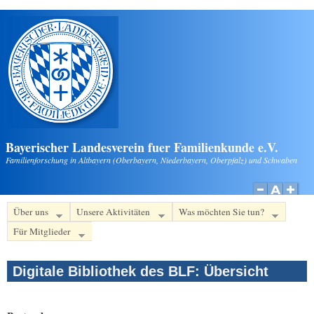
Direkt zum Inhalt
Bayerischer Landesverein fuer Familienkunde e.V.
Familienforschung in Altbayern (Oberbayern, Niederbayern, Oberpfalz) und Schwaben
Über uns
Unsere Aktivitäten
Was möchten Sie tun?
Für Mitglieder
Digitale Bibliothek des BLF: Übersicht