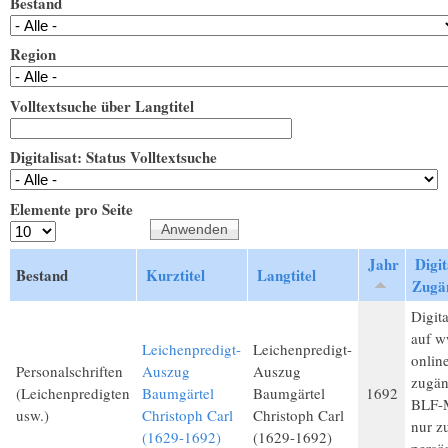
Bestand
Region
Volltextsuche über Langtitel
Digitalisat: Status Volltextsuche
Elemente pro Seite
Jahr
Digit
Bestand
Kurztitel
Langtitel
Zugän
Digita
auf w
Leichenpredigt-
Leichenpredigt-
onlin
Personalschriften
Auszug
Auszug
zugän
(Leichenpredigten
Baumgärtel
Baumgärtel
1692
BLF-M
usw.)
Christoph Carl
Christoph Carl
nur 
(1629-1692)
(1629-1692)