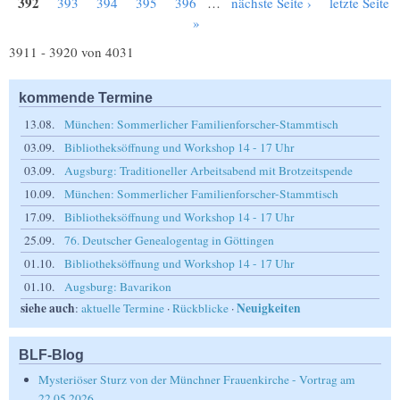
392
393
394
395
396
…
nächste Seite ›
letzte Seite
»
3911 - 3920 von 4031
kommende Termine
13.08.
München: Sommerlicher Familienforscher-Stammtisch
03.09.
Bibliotheksöffnung und Workshop 14 - 17 Uhr
03.09.
Augsburg: Traditioneller Arbeitsabend mit Brotzeitspende
10.09.
München: Sommerlicher Familienforscher-Stammtisch
17.09.
Bibliotheksöffnung und Workshop 14 - 17 Uhr
25.09.
76. Deutscher Genealogentag in Göttingen
01.10.
Bibliotheksöffnung und Workshop 14 - 17 Uhr
01.10.
Augsburg: Bavarikon
siehe auch
Neuigkeiten
:
aktuelle Termine
·
Rückblicke
·
BLF-Blog
Mysteriöser Sturz von der Münchner Frauenkirche - Vortrag am
22.05.2026