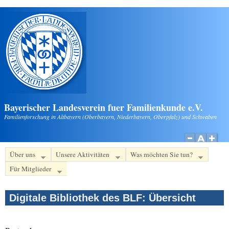
Direkt zum Inhalt
Bayerischer Landesverein fuer Familienkunde e.V.
Familienforschung in Altbayern (Oberbayern, Niederbayern, Oberpfalz) und Schwaben
Über uns
Unsere Aktivitäten
Was möchten Sie tun?
Für Mitglieder
Digitale Bibliothek des BLF: Übersicht