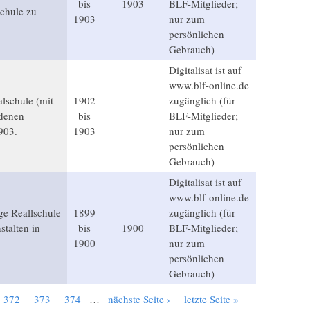
bis
1903
BLF-Mitglieder;
chule zu
1903
nur zum
persönlichen
Gebrauch)
Digitalisat ist auf
www.blf-online.de
alschule (mit
1902
zugänglich (für
ndenen
bis
BLF-Mitglieder;
903.
1903
nur zum
persönlichen
Gebrauch)
Digitalisat ist auf
www.blf-online.de
ige Reallschule
1899
zugänglich (für
talten in
bis
1900
BLF-Mitglieder;
1900
nur zum
persönlichen
Gebrauch)
372
373
374
…
nächste Seite ›
letzte Seite »