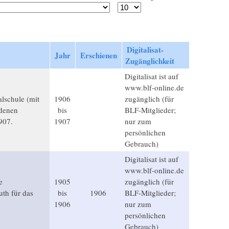
Digitalisat-
Jahr
Erschienen
Zugänglichkeit
Digitalisat ist auf
www.blf-online.de
alschule (mit
1906
zugänglich (für
ndenen
bis
BLF-Mitglieder;
907.
1907
nur zum
persönlichen
Gebrauch)
Digitalisat ist auf
www.blf-online.de
e
1905
zugänglich (für
uth für das
bis
1906
BLF-Mitglieder;
1906
nur zum
persönlichen
Gebrauch)