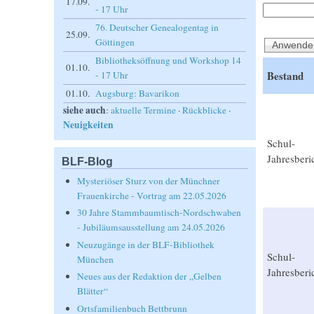
17.09.
- 17 Uhr
76. Deutscher Genealogentag in
25.09.
Göttingen
Bibliotheksöffnung und Workshop 14
01.10.
Bestand
- 17 Uhr
01.10.
Augsburg: Bavarikon
siehe auch
:
aktuelle Termine
·
Rückblicke
·
Neuigkeiten
Schul-
Jahresberi
BLF-Blog
Mysteriöser Sturz von der Münchner
Frauenkirche - Vortrag am 22.05.2026
30 Jahre Stammbaumtisch-Nordschwaben
- Jubiläumsausstellung am 24.05.2026
Neuzugänge in der BLF-Bibliothek
Schul-
München
Jahresberi
Neues aus der Redaktion der „Gelben
Blätter“
Ortsfamilienbuch Bettbrunn