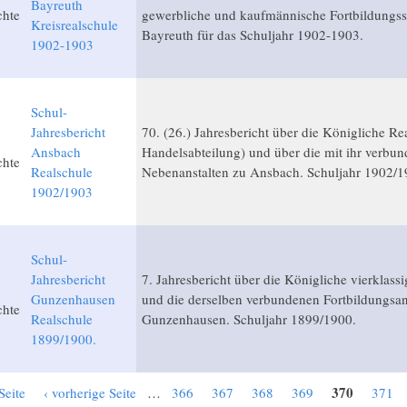
Bayreuth
chte
gewerbliche und kaufmännische Fortbildungss
Kreisrealschule
Bayreuth für das Schuljahr 1902-1903.
1902-1903
Schul-
Jahresbericht
70. (26.) Jahresbericht über die Königliche Re
Ansbach
Handelsabteilung) und über die mit ihr verbu
chte
Realschule
Nebenanstalten zu Ansbach. Schuljahr 1902/1
1902/1903
Schul-
Jahresbericht
7. Jahresbericht über die Königliche vierklass
Gunzenhausen
und die derselben verbundenen Fortbildungsans
chte
Realschule
Gunzenhausen. Schuljahr 1899/1900.
1899/1900.
370
Seite
‹ vorherige Seite
…
366
367
368
369
371