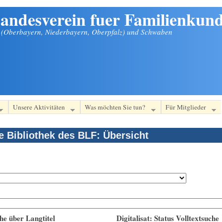
andesverein fuer Familienkund
n (Oberbayern, Niederbayern, Oberpfalz) und Schwaben
Unsere Aktivitäten
Was möchten Sie tun?
Für Mitglieder
le Bibliothek des BLF: Übersicht
he über Langtitel
Digitalisat: Status Volltextsuche