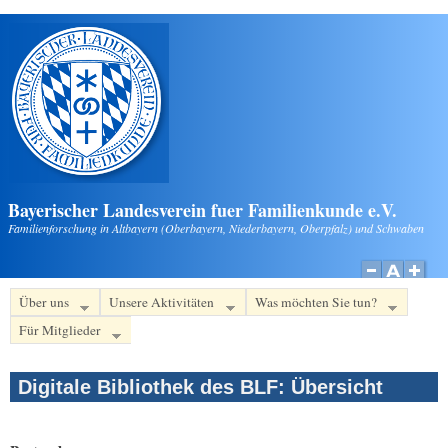
Direkt zum Inhalt
Bayerischer Landesverein fuer Familienkunde e.V.
Familienforschung in Altbayern (Oberbayern, Niederbayern, Oberpfalz) und Schwaben
Über uns
Unsere Aktivitäten
Was möchten Sie tun?
Für Mitglieder
Digitale Bibliothek des BLF: Übersicht