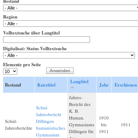
Bestand
Region
Volltextsuche über Langtitel
Digitalisat: Status Volltextsuche
Elemente pro Seite
Langtitel
Bestand
Kurztitel
Jahr
Erschienen
Jahres-
Bericht des
Schul-
K. B.
Jahresbericht
Human.
1910
Schul-
Dillingen
Gymnasiums
bis
1911
Jahresberichte
humanistisches
Dillingen für
1911
Gymnasium