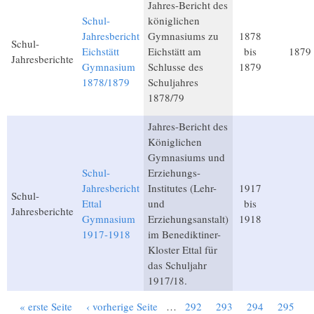
Jahres-Bericht des
Schul-
königlichen
Jahresbericht
Gymnasiums zu
1878
Schul-
Eichstätt
Eichstätt am
bis
1879
Jahresberichte
Gymnasium
Schlusse des
1879
1878/1879
Schuljahres
1878/79
Jahres-Bericht des
Königlichen
Gymnasiums und
Schul-
Erziehungs-
Jahresbericht
Institutes (Lehr-
1917
Schul-
Ettal
und
bis
Jahresberichte
Gymnasium
Erziehungsanstalt)
1918
1917-1918
im Benediktiner-
Kloster Ettal für
das Schuljahr
1917/18.
« erste Seite
‹ vorherige Seite
…
292
293
294
295