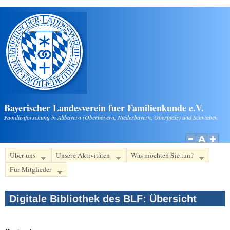
Direkt zum Inhalt
Bayerischer Landesverein fuer Familienkunde e.V.
Familienforschung in Altbayern (Oberbayern, Niederbayern, Oberpfalz) und Schwaben
Über uns
Unsere Aktivitäten
Was möchten Sie tun?
Für Mitglieder
Digitale Bibliothek des BLF: Übersicht