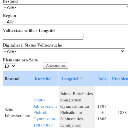
Bestand
Region
Volltextsuche über Langtitel
Digitalisat: Status Volltextsuche
Elemente pro Seite
Bestand
Kurztitel
Langtitel
Jahr
Erschie
Jahres-Bericht des
Schul-
königlichen
Jahresbericht
Gymnasiums zu
1887
Schul-
Eichstätt
Eichstätt am
bis
1888
Jahresberichte
Gymnasium
Schlusse des
1888
1887/1888
Schuljahres