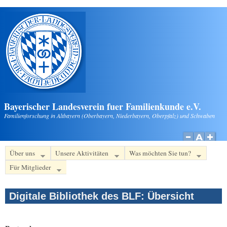
Direkt zum Inhalt
Bayerischer Landesverein fuer Familienkunde e.V.
Familienforschung in Altbayern (Oberbayern, Niederbayern, Oberpfalz) und Schwaben
Über uns
Unsere Aktivitäten
Was möchten Sie tun?
Für Mitglieder
Digitale Bibliothek des BLF: Übersicht