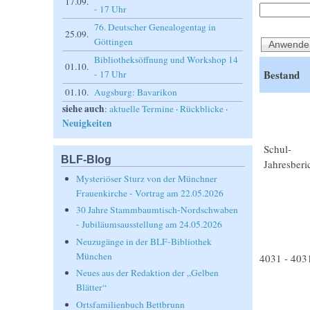
17.09.
- 17 Uhr
76. Deutscher Genealogentag in
25.09.
Göttingen
Bibliotheksöffnung und Workshop 14
01.10.
Bestand
- 17 Uhr
01.10.
Augsburg: Bavarikon
siehe auch
:
aktuelle Termine
·
Rückblicke
·
Neuigkeiten
Schul-
BLF-Blog
Jahresberi
Mysteriöser Sturz von der Münchner
Frauenkirche - Vortrag am 22.05.2026
30 Jahre Stammbaumtisch-Nordschwaben
- Jubiläumsausstellung am 24.05.2026
Neuzugänge in der BLF-Bibliothek
Seiten
München
4031 - 403
Neues aus der Redaktion der „Gelben
Blätter“
Ortsfamilienbuch Bettbrunn