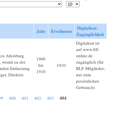
Digitalisat-
Jahr
Erschienen
Zugänglichkeit
Digitalisat ist
auf www.blf-
 zu Altenburg
online.de
1909
, womit zu der
zugänglich (für
bis
1910
denden Entlassung
BLF-Mitglieder;
1910
ger, Direktor.
nur zum
persönlichen
Gebrauch)
404
99
400
401
402
403