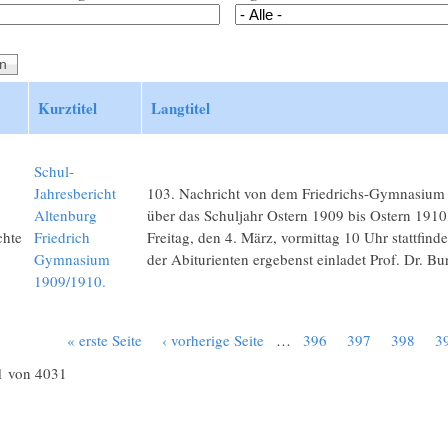
Kurztitel
Langtitel
Schul-
Jahresbericht
103. Nachricht von dem Friedrichs-Gymnasium
Altenburg
über das Schuljahr Ostern 1909 bis Ostern 1910
chte
Friedrich
Freitag, den 4. März, vormittag 10 Uhr stattfin
Gymnasium
der Abiturienten ergebenst einladet Prof. Dr. Bur
1909/1910.
« erste Seite
‹ vorherige Seite
…
396
397
398
3
1 von 4031