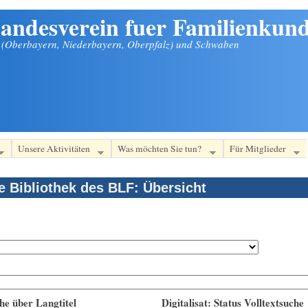
andesverein fuer Familienkund
n (Oberbayern, Niederbayern, Oberpfalz) und Schwaben
Unsere Aktivitäten
Was möchten Sie tun?
Für Mitglieder
le Bibliothek des BLF: Übersicht
he über Langtitel
Digitalisat: Status Volltextsuche