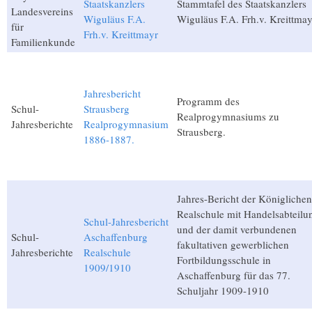
Staatskanzlers
Stammtafel des Staatskanzlers
Landesvereins
Wiguläus F.A.
Wiguläus F.A. Frh.v. Kreittmay
für
Frh.v. Kreittmayr
Familienkunde
Jahresbericht
Programm des
Schul-
Strausberg
Realprogymnasiums zu
Jahresberichte
Realprogymnasium
Strausberg.
1886-1887.
Jahres-Bericht der Königlichen
Realschule mit Handelsabteilu
Schul-Jahresbericht
und der damit verbundenen
Schul-
Aschaffenburg
fakultativen gewerblichen
Jahresberichte
Realschule
Fortbildungsschule in
1909/1910
Aschaffenburg für das 77.
Schuljahr 1909-1910