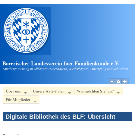
Direkt zum Inhalt
Bayerischer Landesverein fuer Familienkunde e.V.
Familienforschung in Altbayern (Oberbayern, Niederbayern, Oberpfalz) und Schwaben
Über uns
Unsere Aktivitäten
Was möchten Sie tun?
Für Mitglieder
Digitale Bibliothek des BLF: Übersicht