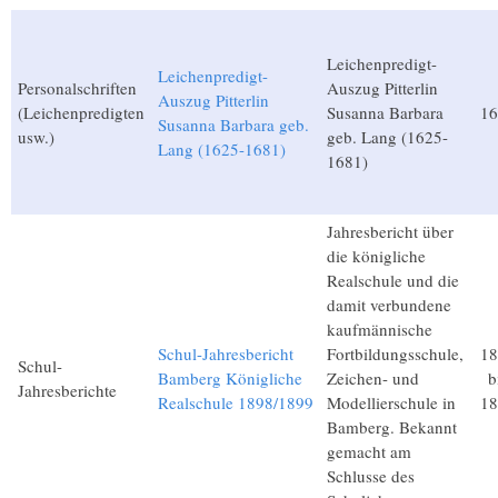
Leichenpredigt-
Leichenpredigt-
Personalschriften
Auszug Pitterlin
Auszug Pitterlin
(Leichenpredigten
Susanna Barbara
16
Susanna Barbara geb.
usw.)
geb. Lang (1625-
Lang (1625-1681)
1681)
Jahresbericht über
die königliche
Realschule und die
damit verbundene
kaufmännische
Schul-Jahresbericht
Fortbildungsschule,
18
Schul-
Bamberg Königliche
Zeichen- und
b
Jahresberichte
Realschule 1898/1899
Modellierschule in
18
Bamberg. Bekannt
gemacht am
Schlusse des