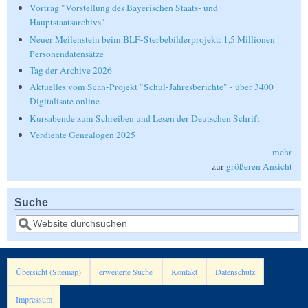
Vortrag "Vorstellung des Bayerischen Staats- und
Hauptstaatsarchivs"
Neuer Meilenstein beim BLF-Sterbebilderprojekt: 1,5 Millionen
Personendatensätze
Tag der Archive 2026
Aktuelles vom Scan-Projekt "Schul-Jahresberichte" - über 3400
Digitalisate online
Kursabende zum Schreiben und Lesen der Deutschen Schrift
Verdiente Genealogen 2025
mehr
zur
größeren Ansicht
Suche
Suche
Übersicht (Sitemap)
erweiterte Suche
Kontakt
Datenschutz
Impressum