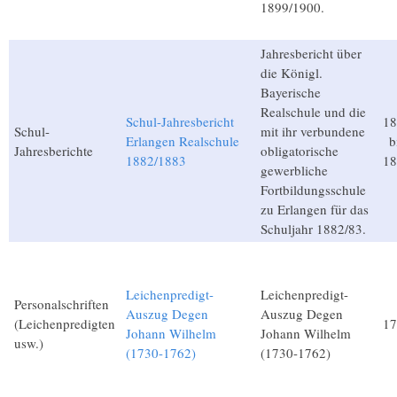
1899/1900.
Jahresbericht über
die Königl.
Bayerische
Realschule und die
Schul-Jahresbericht
18
Schul-
mit ihr verbundene
Erlangen Realschule
b
Jahresberichte
obligatorische
1882/1883
18
gewerbliche
Fortbildungsschule
zu Erlangen für das
Schuljahr 1882/83.
Leichenpredigt-
Leichenpredigt-
Personalschriften
Auszug Degen
Auszug Degen
(Leichenpredigten
17
Johann Wilhelm
Johann Wilhelm
usw.)
(1730-1762)
(1730-1762)