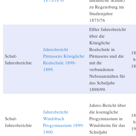
1875/1876
lateinische Schule)
zu Regensburg im
Studienjahre
1875/76
Elfter Jahresbericht
über die
Königliche
Jahresbericht
Realschule in
18
Schul-
Pirmasens Königliche
Pirmasens und die
b
Jahresberichte
Realschule 1898-
mit ihr
18
1899.
verbundenen
Nebenanstalten für
das Schuljahr
1898/99.
Jahres-Bericht über
Jahresbericht
die koenigliche
18
Schul-
Windsbach
Progymnasium in
b
Jahresberichte
Progymnasium 1899-
Windsheim für das
19
1900.
Schuljahr