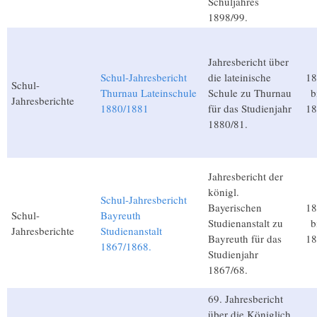
Schuljahres
1898/99.
Jahresbericht über
Schul-Jahresbericht
die lateinische
18
Schul-
Thurnau Lateinschule
Schule zu Thurnau
b
Jahresberichte
1880/1881
für das Studienjahr
18
1880/81.
Jahresbericht der
königl.
Schul-Jahresbericht
Bayerischen
18
Schul-
Bayreuth
Studienanstalt zu
b
Jahresberichte
Studienanstalt
Bayreuth für das
18
1867/1868.
Studienjahr
1867/68.
69. Jahresbericht
über die Königlich