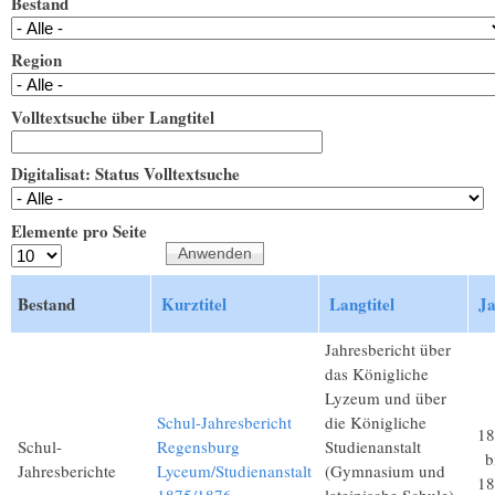
Bestand
Region
Volltextsuche über Langtitel
Digitalisat: Status Volltextsuche
Elemente pro Seite
Bestand
Kurztitel
Langtitel
J
Jahresbericht über
das Königliche
Lyzeum und über
Schul-Jahresbericht
die Königliche
18
Schul-
Regensburg
Studienanstalt
b
Jahresberichte
Lyceum/Studienanstalt
(Gymnasium und
18