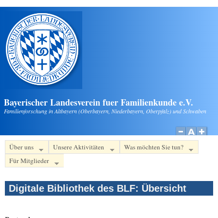
Direkt zum Inhalt
Bayerischer Landesverein fuer Familienkunde e.V.
Familienforschung in Altbayern (Oberbayern, Niederbayern, Oberpfalz) und Schwaben
Über uns
Unsere Aktivitäten
Was möchten Sie tun?
Für Mitglieder
Digitale Bibliothek des BLF: Übersicht