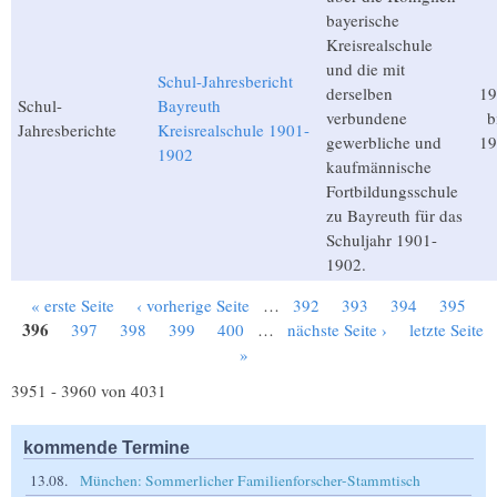
bayerische
Kreisrealschule
und die mit
Schul-Jahresbericht
derselben
19
Schul-
Bayreuth
verbundene
b
Jahresberichte
Kreisrealschule 1901-
gewerbliche und
19
1902
kaufmännische
Fortbildungsschule
zu Bayreuth für das
Schuljahr 1901-
1902.
« erste Seite
‹ vorherige Seite
…
392
393
394
395
Seiten
396
397
398
399
400
…
nächste Seite ›
letzte Seite
»
3951 - 3960 von 4031
kommende Termine
13.08.
München: Sommerlicher Familienforscher-Stammtisch