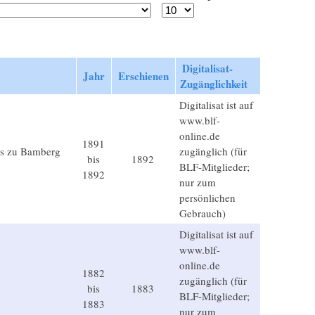
Digitalisat-
Jahr
Erschienen
Zugänglichkeit
Digitalisat ist auf
www.blf-
online.de
1891
ms zu Bamberg
zugänglich (für
bis
1892
BLF-Mitglieder;
1892
nur zum
persönlichen
Gebrauch)
Digitalisat ist auf
www.blf-
online.de
1882
zugänglich (für
bis
1883
BLF-Mitglieder;
1883
nur zum