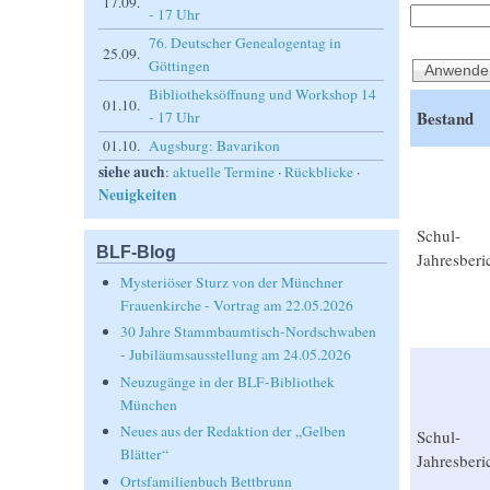
17.09.
- 17 Uhr
76. Deutscher Genealogentag in
25.09.
Göttingen
Bibliotheksöffnung und Workshop 14
01.10.
Bestand
- 17 Uhr
01.10.
Augsburg: Bavarikon
siehe auch
:
aktuelle Termine
·
Rückblicke
·
Neuigkeiten
Schul-
BLF-Blog
Jahresberi
Mysteriöser Sturz von der Münchner
Frauenkirche - Vortrag am 22.05.2026
30 Jahre Stammbaumtisch-Nordschwaben
- Jubiläumsausstellung am 24.05.2026
Neuzugänge in der BLF-Bibliothek
München
Neues aus der Redaktion der „Gelben
Schul-
Blätter“
Jahresberi
Ortsfamilienbuch Bettbrunn