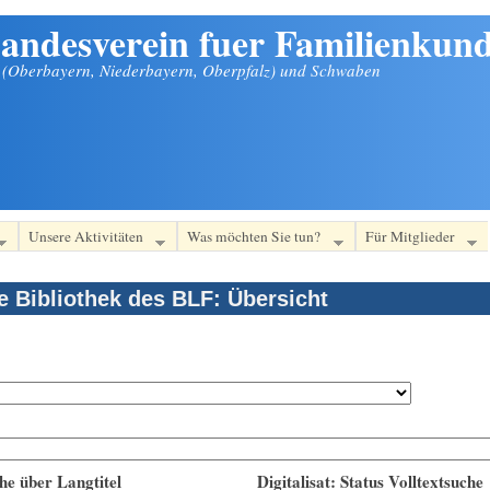
andesverein fuer Familienkund
n (Oberbayern, Niederbayern, Oberpfalz) und Schwaben
Unsere Aktivitäten
Was möchten Sie tun?
Für Mitglieder
le Bibliothek des BLF: Übersicht
he über Langtitel
Digitalisat: Status Volltextsuche