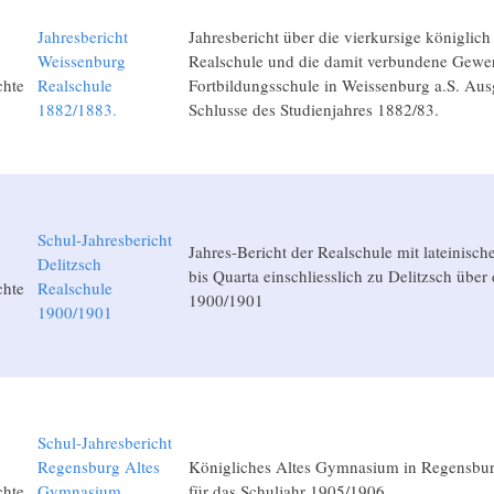
Jahresbericht
Jahresbericht über die vierkursige königlich
Weissenburg
Realschule und die damit verbundene Gewer
chte
Realschule
Fortbildungsschule in Weissenburg a.S. Au
1882/1883.
Schlusse des Studienjahres 1882/83.
Schul-Jahresbericht
Jahres-Bericht der Realschule mit lateinis
Delitzsch
bis Quarta einschliesslich zu Delitzsch über
chte
Realschule
1900/1901
1900/1901
Schul-Jahresbericht
Regensburg Altes
Königliches Altes Gymnasium in Regensburg
chte
Gymnasium
für das Schuljahr 1905/1906.