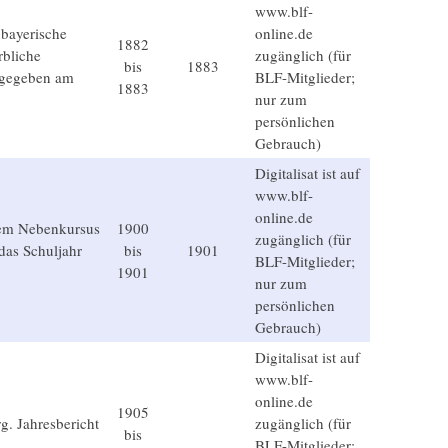
www.blf-
 bayerische
online.de
1882
bliche
zugänglich (für
bis
1883
sgegeben am
BLF-Mitglieder;
1883
nur zum
persönlichen
Gebrauch)
Digitalisat ist auf
www.blf-
online.de
chem Nebenkursus
1900
zugänglich (für
 das Schuljahr
bis
1901
BLF-Mitglieder;
1901
nur zum
persönlichen
Gebrauch)
Digitalisat ist auf
www.blf-
online.de
1905
. Jahresbericht
zugänglich (für
bis
BLF-Mitglieder;