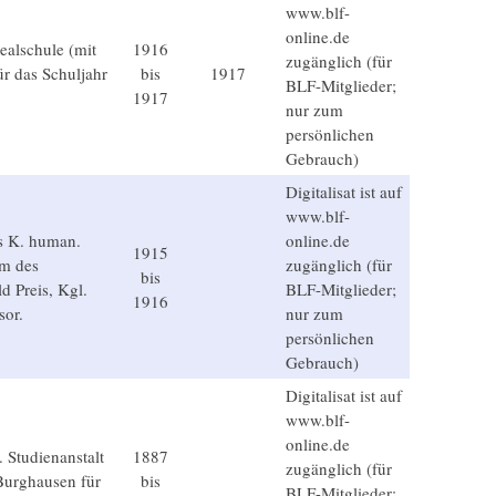
www.blf-
online.de
ealschule (mit
1916
zugänglich (für
r das Schuljahr
bis
1917
BLF-Mitglieder;
1917
nur zum
persönlichen
Gebrauch)
Digitalisat ist auf
www.blf-
es K. human.
online.de
1915
m des
zugänglich (für
bis
d Preis, Kgl.
BLF-Mitglieder;
1916
sor.
nur zum
persönlichen
Gebrauch)
Digitalisat ist auf
www.blf-
online.de
. Studienanstalt
1887
zugänglich (für
Burghausen für
bis
BLF-Mitglieder;