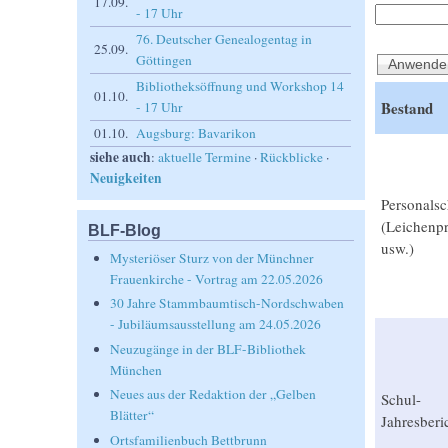
17.09.
- 17 Uhr
76. Deutscher Genealogentag in
25.09.
Göttingen
Bibliotheksöffnung und Workshop 14
01.10.
Bestand
- 17 Uhr
01.10.
Augsburg: Bavarikon
siehe auch
:
aktuelle Termine
·
Rückblicke
·
Neuigkeiten
Personalsc
(Leichenpr
BLF-Blog
usw.)
Mysteriöser Sturz von der Münchner
Frauenkirche - Vortrag am 22.05.2026
30 Jahre Stammbaumtisch-Nordschwaben
- Jubiläumsausstellung am 24.05.2026
Neuzugänge in der BLF-Bibliothek
München
Neues aus der Redaktion der „Gelben
Schul-
Blätter“
Jahresberi
Ortsfamilienbuch Bettbrunn