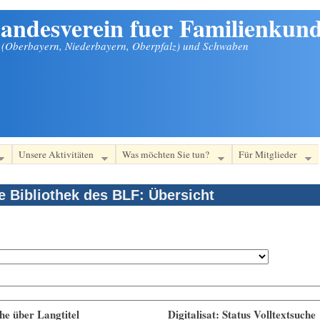
andesverein fuer Familienkund
n (Oberbayern, Niederbayern, Oberpfalz) und Schwaben
Unsere Aktivitäten
Was möchten Sie tun?
Für Mitglieder
le Bibliothek des BLF: Übersicht
he über Langtitel
Digitalisat: Status Volltextsuche