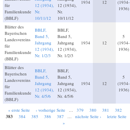
1934
12
(1934-
für
12 (1934),
12 (1934),
1936)
Familienkunde
Nr.
Nr.
(BBLF)
10/11/12
10/11/12
Blätter des
BBLF,
BBLF,
Bayerischen
Band 5,
Band 5,
5
Landesvereins
Jahrgang
Jahrgang
1934
12
(1934-
für
12 (1934),
12 (1934),
1936)
Familienkunde
Nr. 1/2/3
Nr. 1/2/3
(BBLF)
Blätter des
BBLF,
BBLF,
Bayerischen
Band 5,
Band 5,
5
Landesvereins
Jahrgang
Jahrgang
1934
12
(1934-
für
12 (1934),
12 (1934),
1936)
Familienkunde
Nr. 4/5/6
Nr. 4/5/6
(BBLF)
« erste Seite
‹ vorherige Seite
…
379
380
381
382
Seiten
383
384
385
386
387
…
nächste Seite ›
letzte Seite
»