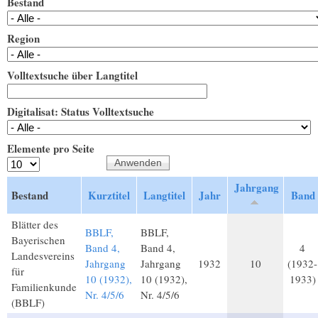
Bestand
Region
Volltextsuche über Langtitel
Digitalisat: Status Volltextsuche
Elemente pro Seite
Jahrgang
Bestand
Kurztitel
Langtitel
Jahr
Band
Blätter des
BBLF,
BBLF,
Bayerischen
Band 4,
Band 4,
4
Landesvereins
Jahrgang
Jahrgang
1932
10
(1932-
für
10 (1932),
10 (1932),
1933)
Familienkunde
Nr. 4/5/6
Nr. 4/5/6
(BBLF)