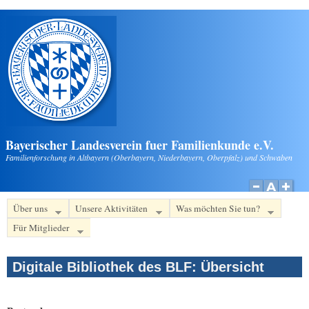
Direkt zum Inhalt
Bayerischer Landesverein fuer Familienkunde e.V.
Familienforschung in Altbayern (Oberbayern, Niederbayern, Oberpfalz) und Schwaben
Über uns
Unsere Aktivitäten
Was möchten Sie tun?
Für Mitglieder
Digitale Bibliothek des BLF: Übersicht