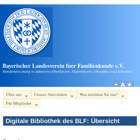
Direkt zum Inhalt
Bayerischer Landesverein fuer Familienkunde e.V.
Familienforschung in Altbayern (Oberbayern, Niederbayern, Oberpfalz) und Schwaben
Über uns
Unsere Aktivitäten
Was möchten Sie tun?
Für Mitglieder
Digitale Bibliothek des BLF: Übersicht