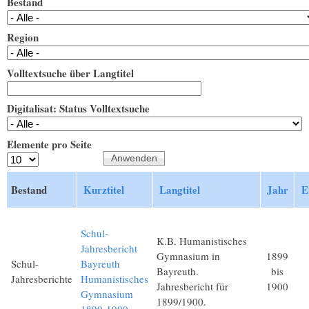
Bestand
Region
Volltextsuche über Langtitel
Digitalisat: Status Volltextsuche
Elemente pro Seite
Bestand
Kurztitel
Langtitel
Jahr
E
Schul-
K.B. Humanistisches
Jahresbericht
Gymnasium in
1899
Schul-
Bayreuth
Bayreuth.
bis
Jahresberichte
Humanistisches
Jahresbericht für
1900
Gymnasium
1899/1900.