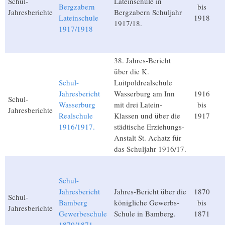
Schul-
Lateinschule in
Bergzabern
bis
Jahresberichte
Bergzabern Schuljahr
Lateinschule
1918
1917/18.
1917/1918
38. Jahres-Bericht
über die K.
Schul-
Luitpoldrealschule
Jahresbericht
Wasserburg am Inn
1916
Schul-
Wasserburg
mit drei Latein-
bis
Jahresberichte
Realschule
Klassen und über die
1917
1916/1917.
städtische Erziehungs-
Anstalt St. Achatz für
das Schuljahr 1916/17.
Schul-
Jahresbericht
Jahres-Bericht über die
1870
Schul-
Bamberg
königliche Gewerbs-
bis
Jahresberichte
Gewerbeschule
Schule in Bamberg.
1871
1870/1871.