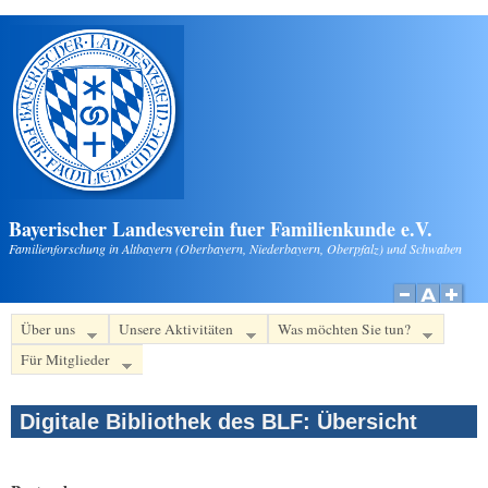
Direkt zum Inhalt
Bayerischer Landesverein fuer Familienkunde e.V.
Familienforschung in Altbayern (Oberbayern, Niederbayern, Oberpfalz) und Schwaben
Über uns
Unsere Aktivitäten
Was möchten Sie tun?
Für Mitglieder
Digitale Bibliothek des BLF: Übersicht