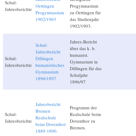
Schul-
Oettingen
Progymnasium
Jahresberichte
Progymnasium
zu Oettingen für
1902/1903
das Studienjahr
1902/1903.
Jahres-Bericht
Schul-
über das k. b.
Jahresbericht
humanist.
Schul-
Dillingen
Gymnasium in
Jahresberichte
humanistisches
Dillingen für das
Gymnasium
Schuljahr
1896/1897
1896/97
Jahresbericht
Programm der
Bremen
Schul-
Realschule beim
Realschule
Jahresberichte
Doventhor zu
beim Doventhor
Bremen.
1889-1890.