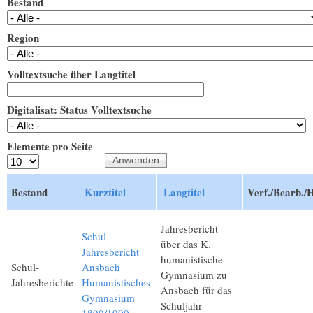
Bestand
Region
Volltextsuche über Langtitel
Digitalisat: Status Volltextsuche
Elemente pro Seite
Bestand
Kurztitel
Langtitel
Verf./Bearb./
Jahresbericht
Schul-
über das K.
Jahresbericht
humanistische
Schul-
Ansbach
Gymnasium zu
Jahresberichte
Humanistisches
Ansbach für das
Gymnasium
Schuljahr