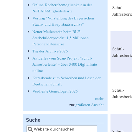
Online-Recherchemöglichkeit in der
Schul-
NSDAP-Mitgliederkartei
Jahresberi
Vortrag "Vorstellung des Bayerischen
Staats- und Hauptstaatsarchivs"
Neuer Meilenstein beim BLF-
Sterbebilderprojekt: 1,5 Millionen
Personendatensätze
Schul-
Tag der Archive 2026
Jahresberi
Aktuelles vom Scan-Projekt "Schul-
Jahresberichte" - über 3400 Digitalisate
online
Kursabende zum Schreiben und Lesen der
Deutschen Schrift
Schul-
Verdiente Genealogen 2025
Jahresberi
mehr
zur
größeren Ansicht
Suche
Suche
Schul-