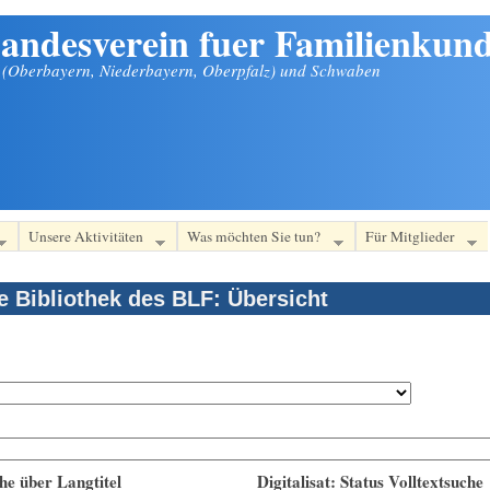
andesverein fuer Familienkund
n (Oberbayern, Niederbayern, Oberpfalz) und Schwaben
Unsere Aktivitäten
Was möchten Sie tun?
Für Mitglieder
le Bibliothek des BLF: Übersicht
he über Langtitel
Digitalisat: Status Volltextsuche