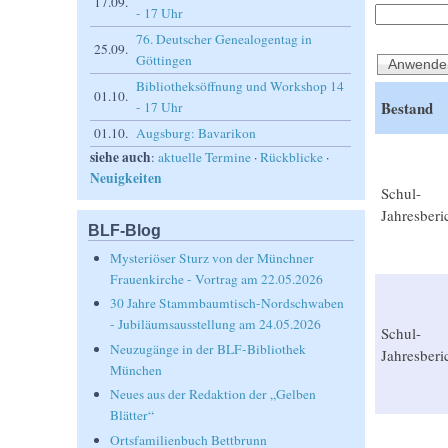
17.09.
- 17 Uhr
76. Deutscher Genealogentag in
25.09.
Göttingen
Bibliotheksöffnung und Workshop 14
01.10.
Bestand
- 17 Uhr
01.10.
Augsburg: Bavarikon
siehe auch
:
aktuelle Termine
·
Rückblicke
·
Neuigkeiten
Schul-
Jahresberi
BLF-Blog
Mysteriöser Sturz von der Münchner
Frauenkirche - Vortrag am 22.05.2026
30 Jahre Stammbaumtisch-Nordschwaben
- Jubiläumsausstellung am 24.05.2026
Schul-
Neuzugänge in der BLF-Bibliothek
Jahresberi
München
Neues aus der Redaktion der „Gelben
Blätter“
Ortsfamilienbuch Bettbrunn