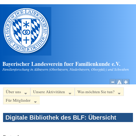
Direkt zum Inhalt
Bayerischer Landesverein fuer Familienkunde e.V.
Familienforschung in Altbayern (Oberbayern, Niederbayern, Oberpfalz) und Schwaben
Über uns
Unsere Aktivitäten
Was möchten Sie tun?
Für Mitglieder
Digitale Bibliothek des BLF: Übersicht