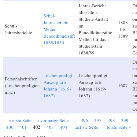
Jahres-Bericht
Di
über die k.
au
Schul-
Studien-Anstalt
on
Jahresbericht
1888
Schul-
im
zu
Metten
bis
Jahresberichte
Benediktinerstifte
BL
Benediktinerstift
1889
Metten für das
nu
1888/1889
Studien-Jahr
pe
1888/89.
Ge
Di
au
Leichenpredigt-
Leichenpredigt-
on
Personalschriften
Auszug Erb
Auszug Erb
zu
(Leichenpredigten
1687
Johann (1619-
Johann (1619-
BL
usw.)
1687)
1687)
nu
pe
Ge
« erste Seite
‹ vorherige Seite
…
396
397
398
399
Seiten
402
400
401
403
404
nächste Seite ›
letzte Seite »