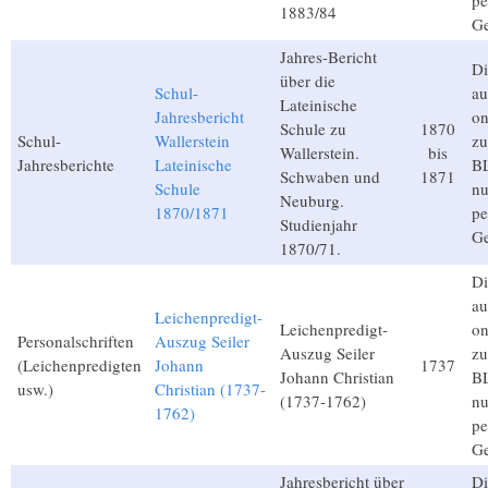
pe
1883/84
Ge
Jahres-Bericht
Di
über die
Schul-
au
Lateinische
Jahresbericht
on
Schule zu
1870
Schul-
Wallerstein
zu
Wallerstein.
bis
Jahresberichte
Lateinische
BL
Schwaben und
1871
Schule
nu
Neuburg.
1870/1871
pe
Studienjahr
Ge
1870/71.
Di
au
Leichenpredigt-
Leichenpredigt-
on
Personalschriften
Auszug Seiler
Auszug Seiler
zu
(Leichenpredigten
Johann
1737
Johann Christian
BL
usw.)
Christian (1737-
(1737-1762)
nu
1762)
pe
Ge
Jahresbericht über
Di