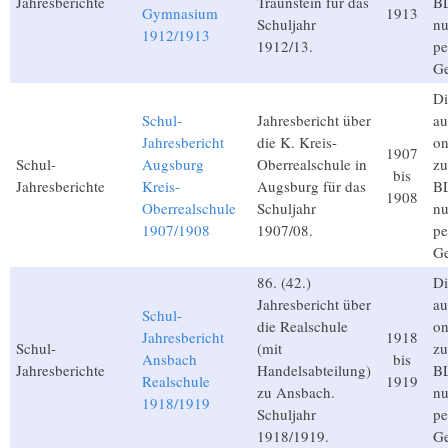
Jahresberichte
Traunstein für das
BL
Gymnasium
1913
Schuljahr
nu
1912/1913
1912/13.
pe
Ge
Di
Schul-
Jahresbericht über
au
Jahresbericht
die K. Kreis-
on
1907
Schul-
Augsburg
Oberrealschule in
zu
bis
Jahresberichte
Kreis-
Augsburg für das
BL
1908
Oberrealschule
Schuljahr
nu
1907/1908
1907/08.
pe
Ge
86. (42.)
Di
Jahresbericht über
au
Schul-
die Realschule
on
Jahresbericht
1918
Schul-
(mit
zu
Ansbach
bis
Jahresberichte
Handelsabteilung)
BL
Realschule
1919
zu Ansbach.
nu
1918/1919
Schuljahr
pe
1918/1919.
Ge