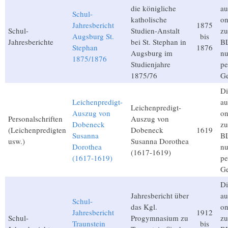
die königliche
au
Schul-
katholische
on
Jahresbericht
1875
Schul-
Studien-Anstalt
zu
Augsburg St.
bis
Jahresberichte
bei St. Stephan in
BL
Stephan
1876
Augsburg im
nu
1875/1876
Studienjahre
pe
1875/76
Ge
Di
Leichenpredigt-
au
Leichenpredigt-
Auszug von
on
Personalschriften
Auszug von
Dobeneck
zu
(Leichenpredigten
Dobeneck
1619
Susanna
BL
usw.)
Susanna Dorothea
Dorothea
nu
(1617-1619)
(1617-1619)
pe
Ge
Di
Jahresbericht über
au
Schul-
das Kgl.
on
Jahresbericht
1912
Schul-
Progymnasium zu
zu
Traunstein
bis