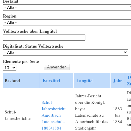
Bestand
Region
Volltextsuche über Langtitel
Digitalisat: Status Volltextsuche
Elemente pro Seite
D
Bestand
Kurztitel
Langtitel
Jahr
Zu
Di
Jahres-Bericht
au
Schul-
über die Königl.
on
Jahresbericht
bayer.
1883
Schul-
zu
Amorbach
Lateinschule zu
bis
Jahresberichte
BL
Lateinschule
Amorbach für das
1884
nu
1883/1884
Studienjahr