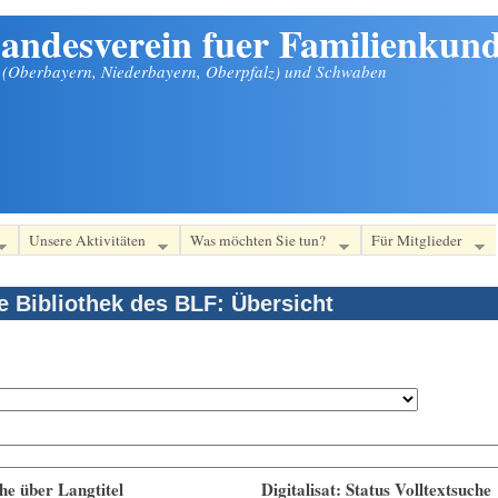
andesverein fuer Familienkund
n (Oberbayern, Niederbayern, Oberpfalz) und Schwaben
Unsere Aktivitäten
Was möchten Sie tun?
Für Mitglieder
le Bibliothek des BLF: Übersicht
he über Langtitel
Digitalisat: Status Volltextsuche