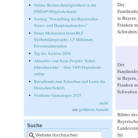
Der
Online-Recherchemöglichkeit in der
Familienfo
NSDAP-Mitgliederkartei
in Bayern,
Vortrag "Vorstellung des Bayerischen
Franken u
Staats- und Hauptstaatsarchivs"
Schwaben
Neuer Meilenstein beim BLF-
Sterbebilderprojekt: 1,5 Millionen
Personendatensätze
Tag der Archive 2026
Aktuelles vom Scan-Projekt "Schul-
Der
Jahresberichte" - über 3400 Digitalisate
Familienfo
online
in Bayern,
Kursabende zum Schreiben und Lesen der
Franken u
Deutschen Schrift
Schwaben
Verdiente Genealogen 2025
mehr
zur
größeren Ansicht
Blätter des
Bayerisch
Suche
Landesver
Suche
für