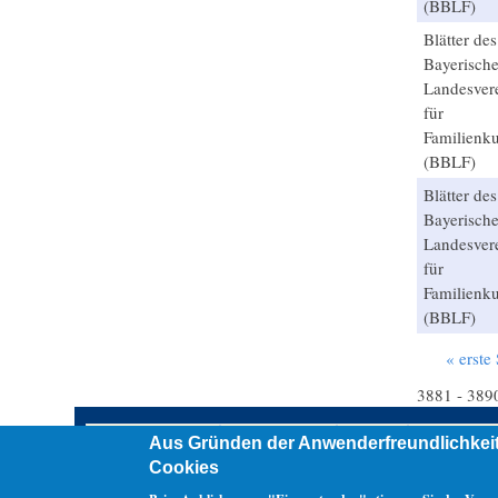
(BBLF)
Blätter des
Bayerisch
Landesver
für
Familienk
(BBLF)
Blätter des
Bayerisch
Landesver
für
Familienk
(BBLF)
« erste 
Seiten
3881 - 389
Aus Gründen der Anwenderfreundlichkeit
Übersicht (Sitemap)
erweiterte Suche
Kontakt
Datenschutz
Cookies