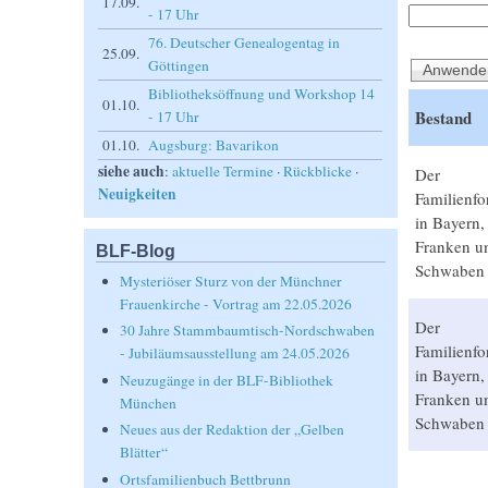
17.09.
- 17 Uhr
76. Deutscher Genealogentag in
25.09.
Göttingen
Bibliotheksöffnung und Workshop 14
01.10.
Bestand
- 17 Uhr
01.10.
Augsburg: Bavarikon
siehe auch
:
aktuelle Termine
·
Rückblicke
·
Der
Neuigkeiten
Familienfo
in Bayern,
Franken u
BLF-Blog
Schwaben
Mysteriöser Sturz von der Münchner
Frauenkirche - Vortrag am 22.05.2026
Der
30 Jahre Stammbaumtisch-Nordschwaben
Familienfo
- Jubiläumsausstellung am 24.05.2026
in Bayern,
Neuzugänge in der BLF-Bibliothek
Franken u
München
Schwaben
Neues aus der Redaktion der „Gelben
Blätter“
Ortsfamilienbuch Bettbrunn