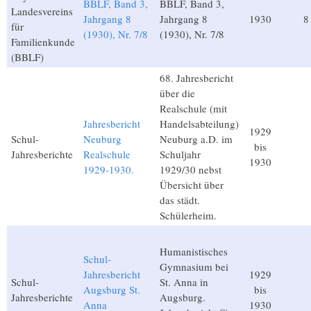
BBLF, Band 3,
BBLF, Band 3,
Landesvereins
Jahrgang 8
Jahrgang 8
1930
8
für
(1930), Nr. 7/8
(1930), Nr. 7/8
Familienkunde
(BBLF)
68. Jahresbericht
über die
Realschule (mit
Jahresbericht
Handelsabteilung)
1929
Schul-
Neuburg
Neuburg a.D. im
bis
Jahresberichte
Realschule
Schuljahr
1930
1929-1930.
1929/30 nebst
Übersicht über
das städt.
Schülerheim.
Humanistisches
Schul-
Gymnasium bei
Jahresbericht
1929
Schul-
St. Anna in
Augsburg St.
bis
Jahresberichte
Augsburg.
Anna
1930