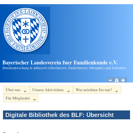
Direkt zum Inhalt
Bayerischer Landesverein fuer Familienkunde e.V.
Familienforschung in Altbayern (Oberbayern, Niederbayern, Oberpfalz) und Schwaben
Über uns
Unsere Aktivitäten
Was möchten Sie tun?
Für Mitglieder
Digitale Bibliothek des BLF: Übersicht