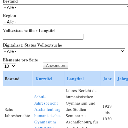
Bestand
Region
Volltextsuche über Langtitel
Digitalisat: Status Volltextsuche
Elemente pro Seite
Bestand
Kurztitel
Langtitel
Jahr
Jahr
Jahres-Bericht des
Schul-
humanistischen
Jahresbericht
Gymnasium und
1929
Schul-
Aschaffenburg
des Studien-
bis
Jahresberichte
humanistisches
Seminar zu
1930
Gymnasium
Aschaffenburg für