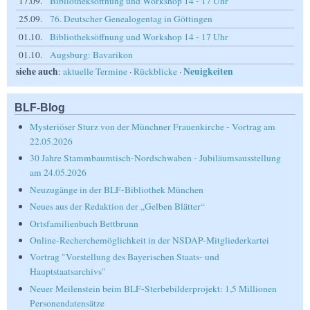
17.09.
Bibliotheksöffnung und Workshop 14 - 17 Uhr
25.09.
76. Deutscher Genealogentag in Göttingen
01.10.
Bibliotheksöffnung und Workshop 14 - 17 Uhr
01.10.
Augsburg: Bavarikon
siehe auch
Neuigkeiten
:
aktuelle Termine
·
Rückblicke
·
BLF-Blog
Mysteriöser Sturz von der Münchner Frauenkirche - Vortrag am
22.05.2026
30 Jahre Stammbaumtisch-Nordschwaben - Jubiläumsausstellung
am 24.05.2026
Neuzugänge in der BLF-Bibliothek München
Neues aus der Redaktion der „Gelben Blätter“
Ortsfamilienbuch Bettbrunn
Online-Recherchemöglichkeit in der NSDAP-Mitgliederkartei
Vortrag "Vorstellung des Bayerischen Staats- und
Hauptstaatsarchivs"
Neuer Meilenstein beim BLF-Sterbebilderprojekt: 1,5 Millionen
Personendatensätze