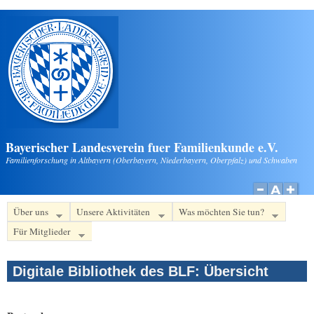
Direkt zum Inhalt
Bayerischer Landesverein fuer Familienkunde e.V.
Familienforschung in Altbayern (Oberbayern, Niederbayern, Oberpfalz) und Schwaben
Über uns
Unsere Aktivitäten
Was möchten Sie tun?
Für Mitglieder
Digitale Bibliothek des BLF: Übersicht