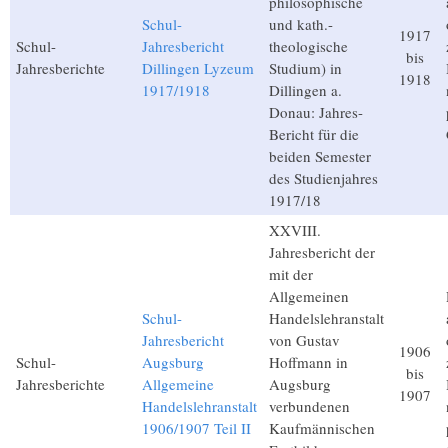
philosophische
Schul-
und kath.-
1917
Schul-
Jahresbericht
theologische
bis
Jahresberichte
Dillingen Lyzeum
Studium) in
1918
1917/1918
Dillingen a.
Donau: Jahres-
Bericht für die
beiden Semester
des Studienjahres
1917/18
XXVIII.
Jahresbericht der
mit der
Allgemeinen
Schul-
Handelslehranstalt
Jahresbericht
von Gustav
1906
Schul-
Augsburg
Hoffmann in
bis
Jahresberichte
Allgemeine
Augsburg
1907
Handelslehranstalt
verbundenen
1906/1907 Teil II
Kaufmännischen