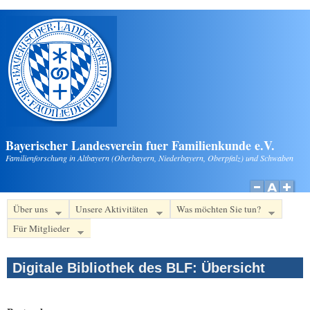
Direkt zum Inhalt
Bayerischer Landesverein fuer Familienkunde e.V.
Familienforschung in Altbayern (Oberbayern, Niederbayern, Oberpfalz) und Schwaben
Über uns
Unsere Aktivitäten
Was möchten Sie tun?
Für Mitglieder
Digitale Bibliothek des BLF: Übersicht