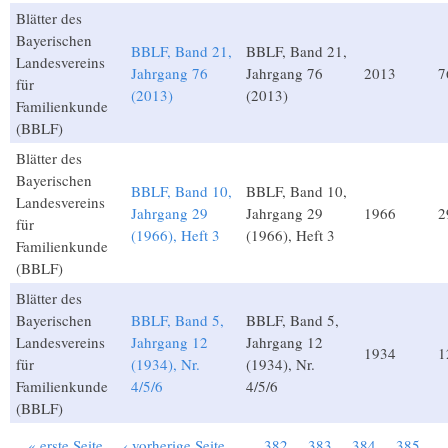
Blätter des
Bayerischen
BBLF, Band 21,
BBLF, Band 21,
Landesvereins
Jahrgang 76
Jahrgang 76
2013
7
für
(2013)
(2013)
Familienkunde
(BBLF)
Blätter des
Bayerischen
BBLF, Band 10,
BBLF, Band 10,
Landesvereins
Jahrgang 29
Jahrgang 29
1966
2
für
(1966), Heft 3
(1966), Heft 3
Familienkunde
(BBLF)
Blätter des
Bayerischen
BBLF, Band 5,
BBLF, Band 5,
Landesvereins
Jahrgang 12
Jahrgang 12
1934
1
für
(1934), Nr.
(1934), Nr.
Familienkunde
4/5/6
4/5/6
(BBLF)
« erste Seite
‹ vorherige Seite
…
382
383
384
385