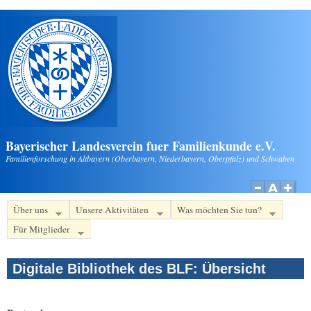
Direkt zum Inhalt
Bayerischer Landesverein fuer Familienkunde e.V.
Familienforschung in Altbayern (Oberbayern, Niederbayern, Oberpfalz) und Schwaben
Über uns
Unsere Aktivitäten
Was möchten Sie tun?
Für Mitglieder
Digitale Bibliothek des BLF: Übersicht