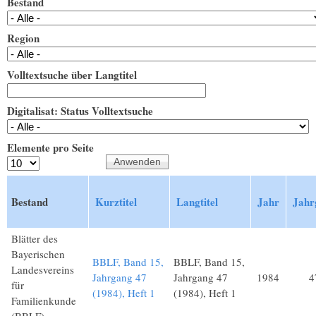
Bestand
Region
Volltextsuche über Langtitel
Digitalisat: Status Volltextsuche
Elemente pro Seite
Bestand
Kurztitel
Langtitel
Jahr
Jahr
Blätter des
Bayerischen
BBLF, Band 15,
BBLF, Band 15,
Landesvereins
Jahrgang 47
Jahrgang 47
1984
4
für
(1984), Heft 1
(1984), Heft 1
Familienkunde