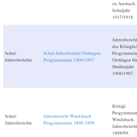
zu Ansbach.
Schuljahr
1917/1918.
Jahresberich
das Königlic
Schul-
Schul-Jahresbericht Oettingen
Progymnasi
Jahresberichte
Progymnasium 1906/1907
Oettingen fü
Studienjahr
1906/1907.
Königl.
Progymnasi
Schul-
Jahresbericht Windsbach
Windsbach.
Jahresberichte
Progymnasium 1898-1899.
Jahresberich
1898/99.