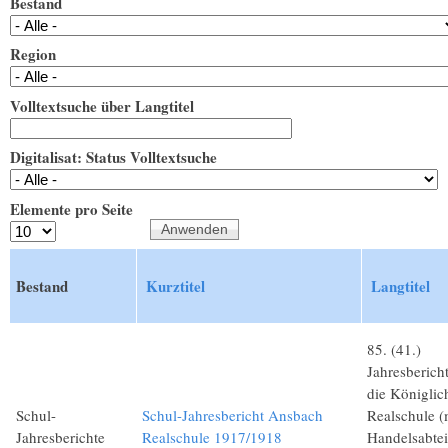
Bestand
Region
Volltextsuche über Langtitel
Digitalisat: Status Volltextsuche
Elemente pro Seite
Bestand
Kurztitel
Langtitel
85. (41.)
Jahresberich
die Königlic
Schul-
Schul-Jahresbericht Ansbach
Realschule (
Jahresberichte
Realschule 1917/1918
Handelsabtei