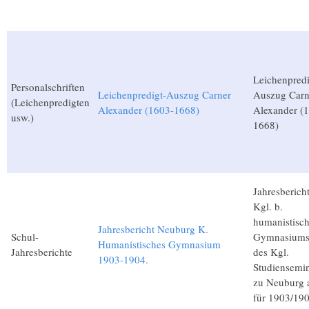
Leichenpredi
Personalschriften
Leichenpredigt-Auszug Carner
Auszug Carn
(Leichenpredigten
Alexander (1603-1668)
Alexander (
usw.)
1668)
Jahresberich
Kgl. b.
humanistisc
Jahresbericht Neuburg K.
Schul-
Gymnasiums
Humanistisches Gymnasium
Jahresberichte
des Kgl.
1903-1904.
Studiensemi
zu Neuburg 
für 1903/190