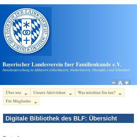
Direkt zum Inhalt
Bayerischer Landesverein fuer Familienkunde e.V.
Familienforschung in Altbayern (Oberbayern, Niederbayern, Oberpfalz) und Schwaben
Über uns
Unsere Aktivitäten
Was möchten Sie tun?
Für Mitglieder
Digitale Bibliothek des BLF: Übersicht