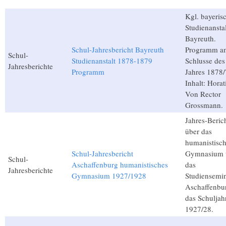
Kgl. bayeris
Studienanstal
Bayreuth.
Schul-Jahresbericht Bayreuth
Programm a
Schul-
Studienanstalt 1878-1879
Schlusse des
Jahresberichte
Programm
Jahres 1878/
Inhalt: Horat
Von Rector
Grossmann.
Jahres-Beric
über das
humanistisc
Schul-Jahresbericht
Gymnasium 
Schul-
Aschaffenburg humanistisches
das
Jahresberichte
Gymnasium 1927/1928
Studiensemi
Aschaffenbur
das Schuljah
1927/28.