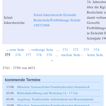
34. Jahresbe
über die Kgl
Realschule u
Schul-Jahresbericht Eichstätt
Schul-
damit verbu
Realschule/Fortbildungs-Schule
Jahresberichte
Gewerbl.
1907/1908
Fortbildungs
in Eichstätt 
Schuljahr 1
« erste Seite
‹ vorherige Seite
…
371
372
373
374
Seiten
375
376
377
378
379
…
nächste Seite ›
letzte Seite
»
3741 - 3750 von 4031
kommende Termine
13.08.
München: Sommerlicher Familienforscher-Stammtisch
03.09.
Bibliotheksöffnung und Workshop 14 - 17 Uhr
03.09.
Augsburg: Traditioneller Arbeitsabend mit Brotzeitspende
10.09.
München: Sommerlicher Familienforscher-Stammtisch