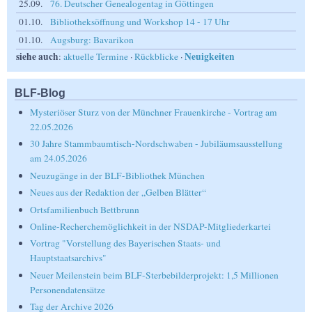
25.09.
76. Deutscher Genealogentag in Göttingen
01.10.
Bibliotheksöffnung und Workshop 14 - 17 Uhr
01.10.
Augsburg: Bavarikon
siehe auch
Neuigkeiten
:
aktuelle Termine
·
Rückblicke
·
BLF-Blog
Mysteriöser Sturz von der Münchner Frauenkirche - Vortrag am
22.05.2026
30 Jahre Stammbaumtisch-Nordschwaben - Jubiläumsausstellung
am 24.05.2026
Neuzugänge in der BLF-Bibliothek München
Neues aus der Redaktion der „Gelben Blätter“
Ortsfamilienbuch Bettbrunn
Online-Recherchemöglichkeit in der NSDAP-Mitgliederkartei
Vortrag "Vorstellung des Bayerischen Staats- und
Hauptstaatsarchivs"
Neuer Meilenstein beim BLF-Sterbebilderprojekt: 1,5 Millionen
Personendatensätze
Tag der Archive 2026