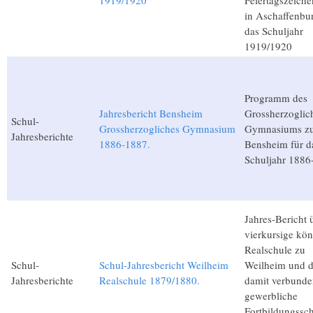
1919/1920
Feiertagszeich
in Aschaffenbur
das Schuljahr
1919/1920
Programm des
Jahresbericht Bensheim
Grossherzoglic
Schul-
Grossherzogliches Gymnasium
Gymnasiums z
Jahresberichte
1886-1887.
Bensheim für d
Schuljahr 1886
Jahres-Bericht 
vierkursige kön
Realschule zu
Schul-
Schul-Jahresbericht Weilheim
Weilheim und d
Jahresberichte
Realschule 1879/1880.
damit verbunde
gewerbliche
Fortbildungssch