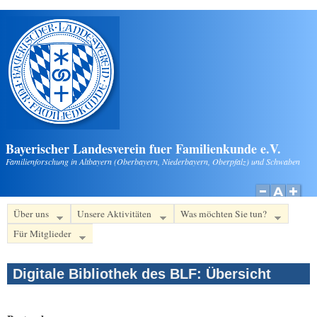
Direkt zum Inhalt
Bayerischer Landesverein fuer Familienkunde e.V.
Familienforschung in Altbayern (Oberbayern, Niederbayern, Oberpfalz) und Schwaben
Über uns
Unsere Aktivitäten
Was möchten Sie tun?
Für Mitglieder
Digitale Bibliothek des BLF: Übersicht