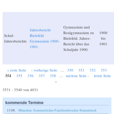
Gymnasium und
Jahresbericht
Realgymnasium zu
1900
Schul-
Bielefeld
Bielefeld. Jahres-
bis
Jahresberichte
Gymnasium 1900-
Bericht über das
1901
1901.
Schuljahr 1900.
« erste Seite
‹ vorherige Seite
…
350
351
352
353
Seiten
354
355
356
357
358
…
nächste Seite ›
letzte Seite
»
3531 - 3540 von 4031
kommende Termine
13.08.
München: Sommerlicher Familienforscher-Stammtisch