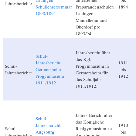
Lauingen
unterstellten
bis
Jahresberichte
Schullehrerseminar
Präparandenschulen
1894
1890/1891
Lauingen,
Mindelheim und
Oberdorf pro
1893/94.
Jahresbericht über
Schul-
das Kgl.
Jahresbericht
1911
Schul-
Progymnasium in
Germersheim
bis
Jahresberichte
Germersheim für
Progymnasium
1912
das Schuljahr
1911/1912.
1911/1912.
Jahres-Bericht über
Schul-
das Königliche
Jahresbericht
1910
Schul-
Realgymnasium zu
Augsburg
bis
Jahresberichte
Augsburg im