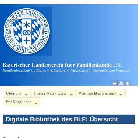
Direkt zum Inhalt
Bayerischer Landesverein fuer Familienkunde e.V.
Familienforschung in Altbayern (Oberbayern, Niederbayern, Oberpfalz) und Schwaben
Über uns
Unsere Aktivitäten
Was möchten Sie tun?
Für Mitglieder
Digitale Bibliothek des BLF: Übersicht