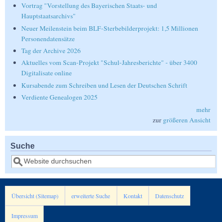
Vortrag "Vorstellung des Bayerischen Staats- und
Hauptstaatsarchivs"
Neuer Meilenstein beim BLF-Sterbebilderprojekt: 1,5 Millionen
Personendatensätze
Tag der Archive 2026
Aktuelles vom Scan-Projekt "Schul-Jahresberichte" - über 3400
Digitalisate online
Kursabende zum Schreiben und Lesen der Deutschen Schrift
Verdiente Genealogen 2025
mehr
zur
größeren Ansicht
Suche
Suche
Übersicht (Sitemap)
erweiterte Suche
Kontakt
Datenschutz
Impressum