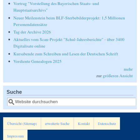
Vortrag "Vorstellung des Bayerischen Staats- und
Hauptstaatsarchivs"
Neuer Meilenstein beim BLF-Sterbebilderprojekt: 1,5 Millionen
Personendatensätze
Tag der Archive 2026
Aktuelles vom Scan-Projekt "Schul-Jahresberichte" - über 3400
Digitalisate online
Kursabende zum Schreiben und Lesen der Deutschen Schrift
Verdiente Genealogen 2025
mehr
zur
größeren Ansicht
Suche
Suche
Übersicht (Sitemap)
erweiterte Suche
Kontakt
Datenschutz
Impressum