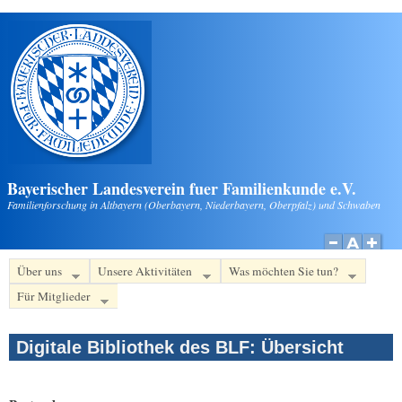
Direkt zum Inhalt
Bayerischer Landesverein fuer Familienkunde e.V.
Familienforschung in Altbayern (Oberbayern, Niederbayern, Oberpfalz) und Schwaben
Über uns
Unsere Aktivitäten
Was möchten Sie tun?
Für Mitglieder
Digitale Bibliothek des BLF: Übersicht