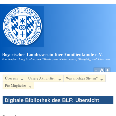
Direkt zum Inhalt
Bayerischer Landesverein fuer Familienkunde e.V.
Familienforschung in Altbayern (Oberbayern, Niederbayern, Oberpfalz) und Schwaben
Über uns
Unsere Aktivitäten
Was möchten Sie tun?
Für Mitglieder
Digitale Bibliothek des BLF: Übersicht