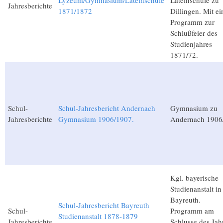
Lyzeum/Gymnasium/Lateinschule
Lateinschule zu
Jahresberichte
1871/1872
Dillingen. Mit e
Programm zur
Schlußfeier des
Studienjahres
1871/72.
Schul-
Schul-Jahresbericht Andernach
Gymnasium zu
Jahresberichte
Gymnasium 1906/1907.
Andernach 1906
Kgl. bayerische
Studienanstalt in
Bayreuth.
Schul-Jahresbericht Bayreuth
Schul-
Programm am
Studienanstalt 1878-1879
Jahresberichte
Schlusse des Jah