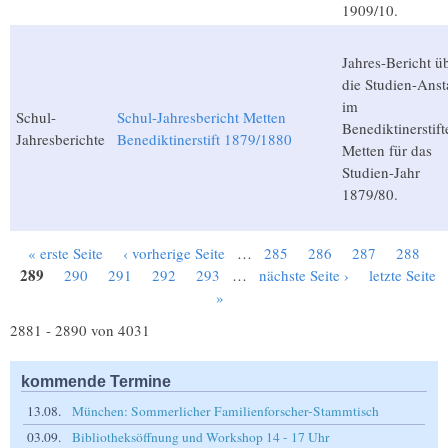
1909/10.
Jahres-Bericht ü
die Studien-Anst
im
Schul-
Schul-Jahresbericht Metten
Benediktinerstift
Jahresberichte
Benediktinerstift 1879/1880
Metten für das
Studien-Jahr
1879/80.
« erste Seite
‹ vorherige Seite
…
285
286
287
288
Seiten
289
290
291
292
293
…
nächste Seite ›
letzte Seite
»
2881 - 2890 von 4031
kommende Termine
13.08.
München: Sommerlicher Familienforscher-Stammtisch
03.09.
Bibliotheksöffnung und Workshop 14 - 17 Uhr