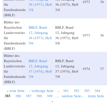
1973
36
für
36 (1973), Heft
36 (1973), Heft
Familienkunde
3/4
3/4
(BBLF)
Blätter des
Bayerischen
BBLF, Band
BBLF, Band
Landesvereins
12, Jahrgang
12, Jahrgang
1973
36
für
36 (1973), Heft
36 (1973), Heft
Familienkunde
5/6
5/6
(BBLF)
Blätter des
Bayerischen
BBLF, Band
BBLF, Band
Landesvereins
12, Jahrgang
12, Jahrgang
1974
37
für
37 (1974), Heft
37 (1974), Heft
Familienkunde
7/8
7/8
(BBLF)
« erste Seite
‹ vorherige Seite
…
381
382
383
384
Seiten
385
386
387
388
389
…
nächste Seite ›
letzte Seite
»