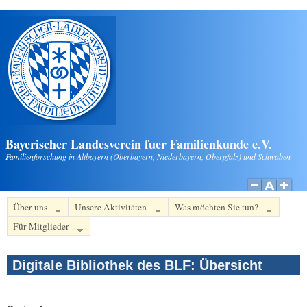
Direkt zum Inhalt
Bayerischer Landesverein fuer Familienkunde e.V.
Familienforschung in Altbayern (Oberbayern, Niederbayern, Oberpfalz) und Schwaben
Über uns
Unsere Aktivitäten
Was möchten Sie tun?
Für Mitglieder
Digitale Bibliothek des BLF: Übersicht