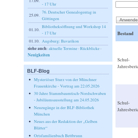
17.09.
- 17 Uhr
76. Deutscher Genealogentag in
25.09.
Göttingen
Bibliotheksöffnung und Workshop 14
01.10.
Bestand
- 17 Uhr
01.10.
Augsburg: Bavarikon
siehe auch
:
aktuelle Termine
·
Rückblicke
·
Neuigkeiten
Schul-
Jahresberi
BLF-Blog
Mysteriöser Sturz von der Münchner
Frauenkirche - Vortrag am 22.05.2026
30 Jahre Stammbaumtisch-Nordschwaben
- Jubiläumsausstellung am 24.05.2026
Schul-
Neuzugänge in der BLF-Bibliothek
Jahresberi
München
Neues aus der Redaktion der „Gelben
Blätter“
Ortsfamilienbuch Bettbrunn