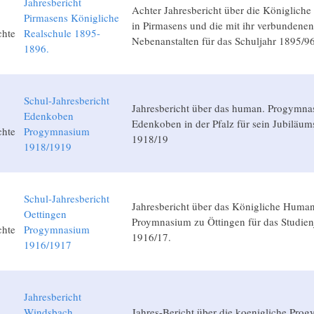
Jahresbericht
Achter Jahresbericht über die Königliche
Pirmasens Königliche
in Pirmasens und die mit ihr verbundenen
chte
Realschule 1895-
Nebenanstalten für das Schuljahr 1895/96
1896.
Schul-Jahresbericht
Jahresbericht über das human. Progymna
Edenkoben
Edenkoben in der Pfalz für sein Jubiläum
chte
Progymnasium
1918/19
1918/1919
Schul-Jahresbericht
Jahresbericht über das Königliche Human
Oettingen
Proymnasium zu Öttingen für das Studien
chte
Progymnasium
1916/17.
1916/1917
Jahresbericht
Windsbach
Jahres-Bericht über die koenigliche Pro