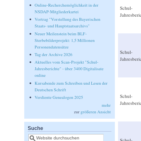
Online-Recherchemöglichkeit in der
Schul-
NSDAP-Mitgliederkartei
Jahresberi
Vortrag "Vorstellung des Bayerischen
Staats- und Hauptstaatsarchivs"
Neuer Meilenstein beim BLF-
Sterbebilderprojekt: 1,5 Millionen
Personendatensätze
Schul-
Tag der Archive 2026
Jahresberi
Aktuelles vom Scan-Projekt "Schul-
Jahresberichte" - über 3400 Digitalisate
online
Kursabende zum Schreiben und Lesen der
Deutschen Schrift
Schul-
Verdiente Genealogen 2025
Jahresberi
mehr
zur
größeren Ansicht
Suche
Suche
Schul-