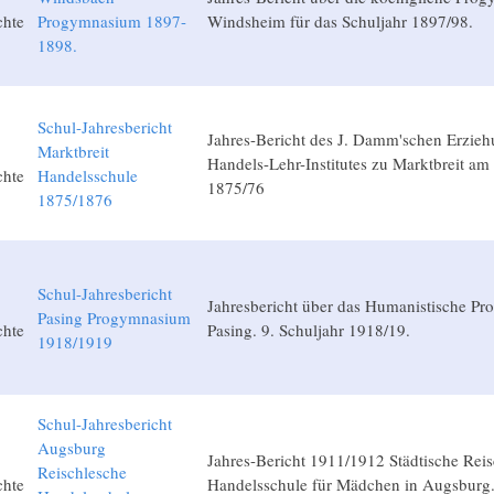
chte
Progymnasium 1897-
Windsheim für das Schuljahr 1897/98.
1898.
Schul-Jahresbericht
Jahres-Bericht des J. Damm'schen Erzie
Marktbreit
Handels-Lehr-Institutes zu Marktbreit am
chte
Handelsschule
1875/76
1875/1876
Schul-Jahresbericht
Jahresbericht über das Humanistische P
Pasing Progymnasium
chte
Pasing. 9. Schuljahr 1918/19.
1918/1919
Schul-Jahresbericht
Augsburg
Jahres-Bericht 1911/1912 Städtische Reis
Reischlesche
chte
Handelsschule für Mädchen in Augsburg