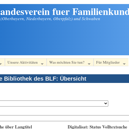
andesverein fuer Familienkund
n (Oberbayern, Niederbayern, Oberpfalz) und Schwaben
Unsere Aktivitäten
Was möchten Sie tun?
Für Mitglieder
le Bibliothek des BLF: Übersicht
he über Langtitel
Digitalisat: Status Volltextsuche