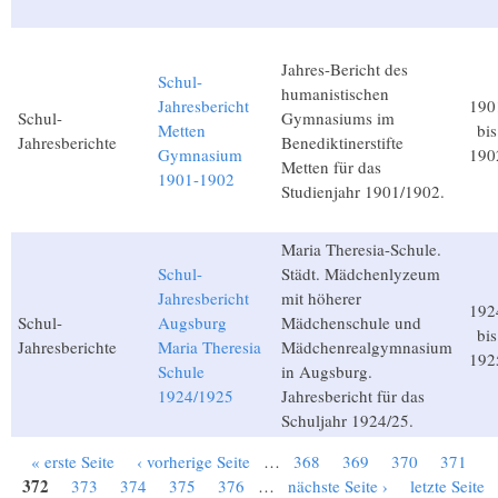
Jahres-Bericht des
Schul-
humanistischen
Jahresbericht
190
Schul-
Gymnasiums im
Metten
bis
Jahresberichte
Benediktinerstifte
Gymnasium
190
Metten für das
1901-1902
Studienjahr 1901/1902.
Maria Theresia-Schule.
Schul-
Städt. Mädchenlyzeum
Jahresbericht
mit höherer
192
Schul-
Augsburg
Mädchenschule und
bis
Jahresberichte
Maria Theresia
Mädchenrealgymnasium
192
Schule
in Augsburg.
1924/1925
Jahresbericht für das
Schuljahr 1924/25.
« erste Seite
‹ vorherige Seite
…
368
369
370
371
Seiten
372
373
374
375
376
…
nächste Seite ›
letzte Seite