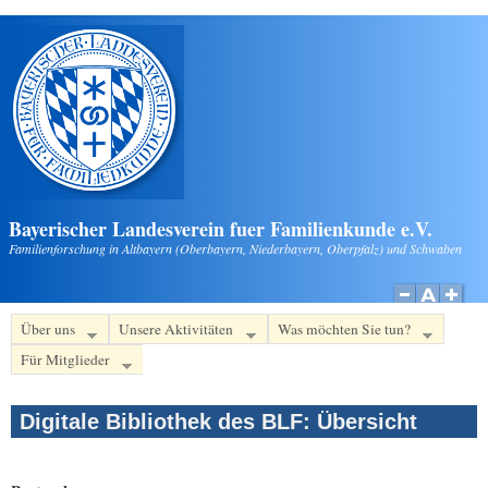
Direkt zum Inhalt
Bayerischer Landesverein fuer Familienkunde e.V.
Familienforschung in Altbayern (Oberbayern, Niederbayern, Oberpfalz) und Schwaben
Über uns
Unsere Aktivitäten
Was möchten Sie tun?
Für Mitglieder
Digitale Bibliothek des BLF: Übersicht